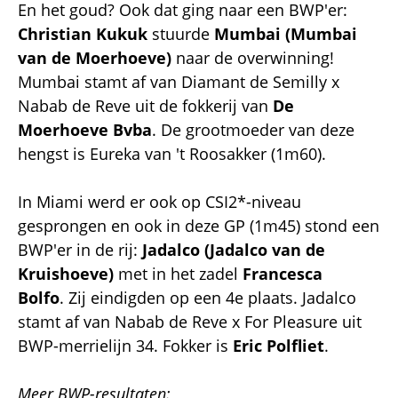
En het goud? Ook dat ging naar een BWP'er:
Christian Kukuk
stuurde
Mumbai (Mumbai
van de Moerhoeve)
naar de overwinning!
Mumbai stamt af van Diamant de Semilly x
Nabab de Reve uit de fokkerij van
De
Moerhoeve Bvba
. De grootmoeder van deze
hengst is Eureka van 't Roosakker (1m60).
In Miami werd er ook op CSI2*-niveau
gesprongen en ook in deze GP (1m45) stond een
BWP'er in de rij:
Jadalco (Jadalco van de
Kruishoeve)
met in het zadel
Francesca
Bolfo
. Zij eindigden op een 4e plaats. Jadalco
stamt af van Nabab de Reve x For Pleasure uit
BWP-merrielijn 34. Fokker is
Eric Polfliet
.
Meer BWP-resultaten: