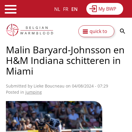
My BWP
NL
FR
EN
Webshop
Equitime
News
Skip
Secundaire
quick to
to
Results
About BWP
main
navigatie
Malin Baryard-Johnsson en
content
H&M Indiana schitteren in
Miami
Submitted by
Lieke Boucneau
on 04/08/2024 - 07:29
Posted in
jumping
Afbeelding