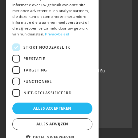
informatie over uw gebruik van onze site
BWP
met onze advertentie- en analysepartners,
Waversebaan 99
die deze kunnen combineren met andere
B-3050 OUD-HEVERLEE
informatie die u aan hen heeft verstrekt of
die zij hebben verzameld door uw gebruik
+32 (0) 16 47 99 80
van hun diensten.
Privacybeleid
+32 (0) 16 47 99 85
info@belgian-warmblood.com
STRIKT NOODZAKELIJK
VAT BE 0410.346.424
IBAN BE40 7364 0368 4863
PRESTATIE
TARGETING
Open every working day: 9u-12u & 13-16u
FUNCTIONEEL
Follow us
NIET-GECLASSIFICEERD
ALLES ACCEPTEREN
ALLES AFWIJZEN
DETAILS WEERGEVEN