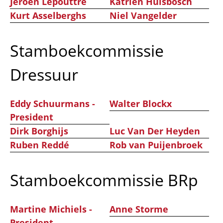
Jeroen Lepouttre
Katrien Hulsbosch
Kurt Asselberghs
Niel Vangelder
Stamboekcommissie
Dressuur
Eddy Schuurmans -
Walter Blockx
President
Dirk Borghijs
Luc Van Der Heyden
Ruben Reddé
Rob van Puijenbroek
Stamboekcommissie BRp
Martine Michiels -
Anne Storme
President