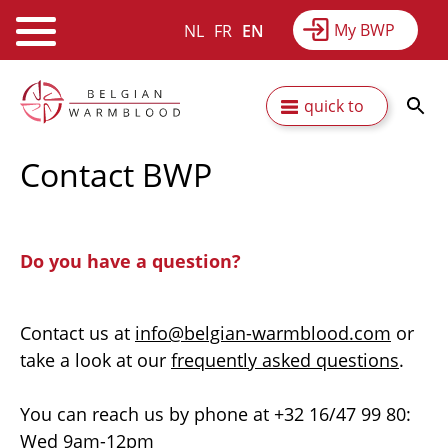
My BWP
NL
FR
EN
Webshop
Equitime
News
Skip
Secundaire
quick to
to
Results
About BWP
main
navigatie
content
Contact BWP
Do you have a question?
Contact us at
info@belgian-warmblood.com
or
take a look at our
frequently asked questions
.
You can reach us by phone at +32 16/47 99 80:
Wed 9am-12pm