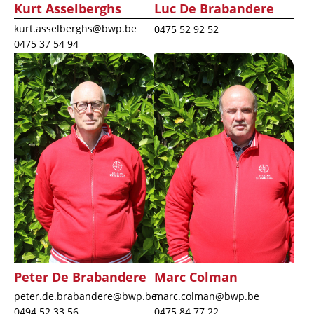
Kurt Asselberghs
Luc De Brabandere
kurt.asselberghs@bwp.be
0475 52 92 52
0475 37 54 94
Afbeelding
Afbeelding
Peter De Brabandere
Marc Colman
peter.de.brabandere@bwp.be
marc.colman@bwp.be
0494 52 33 56
0475 84 77 22