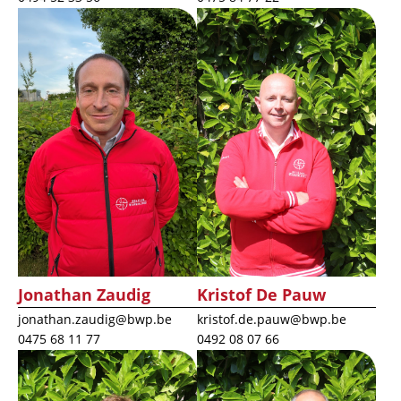
Afbeelding
Afbeelding
Jonathan Zaudig
Kristof De Pauw
jonathan.zaudig@bwp.be
kristof.de.pauw@bwp.be
0475 68 11 77
0492 08 07 66
Afbeelding
Afbeelding