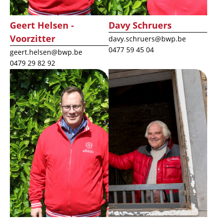
Geert Helsen -
Davy Schruers
Voorzitter
davy.schruers@bwp.be
0477 59 45 04
geert.helsen@bwp.be
0479 29 82 92
Afbeelding
Afbeelding