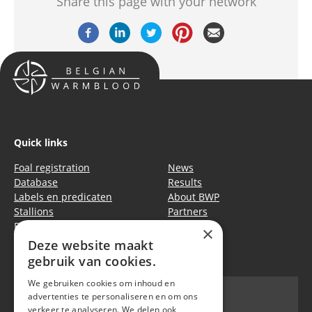
Share this page with your network
Quick links
Foal registration
News
Database
Results
Labels en predicaten
About BWP
Stallions
Partners
Events
Equitime
×
Deze website maakt
Privacy policy
|
Cookie policy
gebruik van cookies.
We gebruiken cookies om inhoud en
advertenties te personaliseren en om ons
verkeer te analyseren. We delen ook