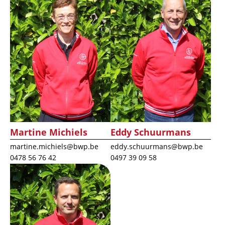
Martine Michiels
Eddy Schuurmans
martine.michiels@bwp.be
eddy.schuurmans@bwp.be
0478 56 76 42
0497 39 09 58
Afbeelding