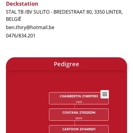
Deckstation
STAL TB /BV SULITO - BREDESTRAAT 80, 3350 LINTER,
BELGIË
ben.thiry@hotmail.be
0476/834.201
Pedigree
CHAMBERTIN 210097093
Chart
VVVV
Chart with 28 data points.
CONTARA 270320294
MVVV
CARTOON 331649501