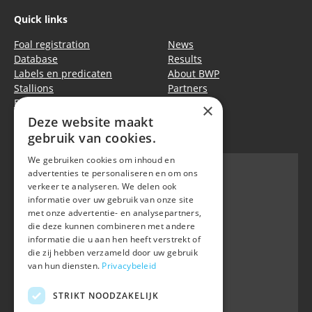
Quick links
Foal registration
News
Database
Results
Labels en predicaten
About BWP
Stallions
Partners
Events
Equitime
×
Deze website maakt
Privacy policy
|
Cookie policy
gebruik van cookies.
We gebruiken cookies om inhoud en
advertenties te personaliseren en om ons
verkeer te analyseren. We delen ook
informatie over uw gebruik van onze site
BWP
met onze advertentie- en analysepartners,
Waversebaan 99
die deze kunnen combineren met andere
B-3050 OUD-HEVERLEE
informatie die u aan hen heeft verstrekt of
die zij hebben verzameld door uw gebruik
+32 (0) 16 47 99 80
van hun diensten.
Privacybeleid
+32 (0) 16 47 99 85
info@belgian-warmblood.com
STRIKT NOODZAKELIJK
VAT BE 0410.346.424