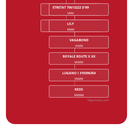
ETRETAT 70613222 D'89
TANAEL
VMM
VMVM
LILY
MISS CARMEN
MMM
MMVM
VAGABOND
VVMM
ROYALE ROUTE II XX
MVMM
LUGANO I 310396354
VMMM
KESSI
MMMM
Highcharts.com
End of interactive chart.