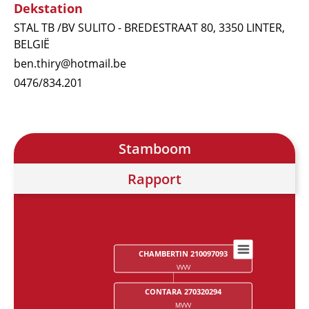
Dekstation
STAL TB /BV SULITO - BREDESTRAAT 80, 3350 LINTER,
BELGIË
ben.thiry@hotmail.be
0476/834.201
Stamboom
Rapport
CHAMBERTIN 210097093
Chart
VVVV
Chart with 28 data points.
CONTARA 270320294
MVVV