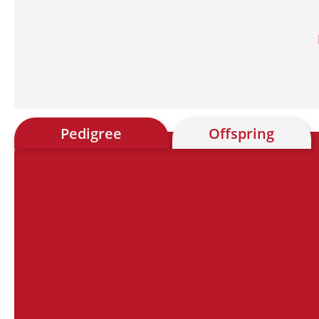
Pedigree
Offspring
Chart
Chart with 28 data points.