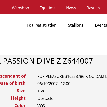
Webshop
Equitime
News
Results
Secundaire
navigatie
Foal registration
Stallions
Events
Hoofdnavigatie
 PASSION D'IVE Z Z644007
scendant of
x
FOR PLEASURE 310258786
QUIDAM D
ate of birth
06/10/2007 - 12:00
Size
168
Height
Obstacle
Color
VOS