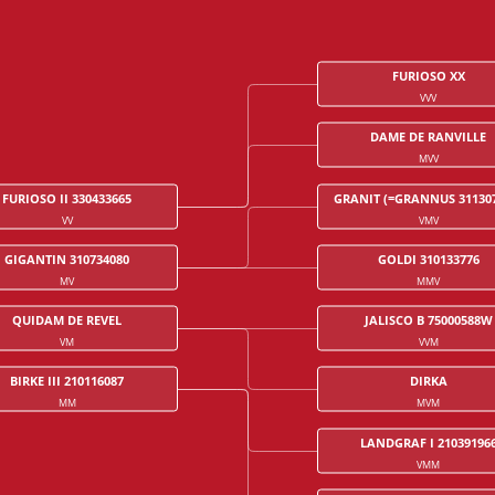
FURIOSO XX
VVV
DAME DE RANVILLE
MVV
FURIOSO II 330433665
GRANIT (=GRANNUS 311307
VV
VMV
GIGANTIN 310734080
GOLDI 310133776
MV
MMV
QUIDAM DE REVEL
JALISCO B 75000588W
VM
VVM
BIRKE III 210116087
DIRKA
MM
MVM
LANDGRAF I 21039196
VMM