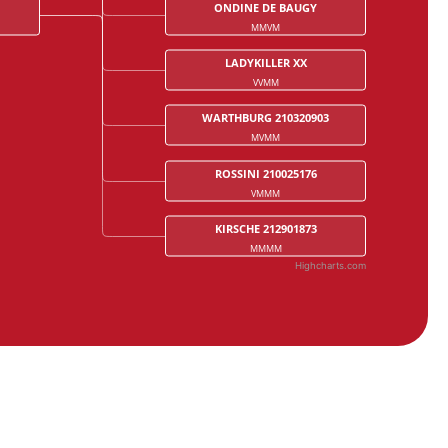
ONDINE DE BAUGY
MMVM
LADYKILLER XX
VVMM
WARTHBURG 210320903
MVMM
ROSSINI 210025176
VMMM
KIRSCHE 212901873
MMMM
Highcharts.com