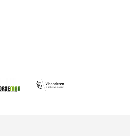
Afbeelding
ing