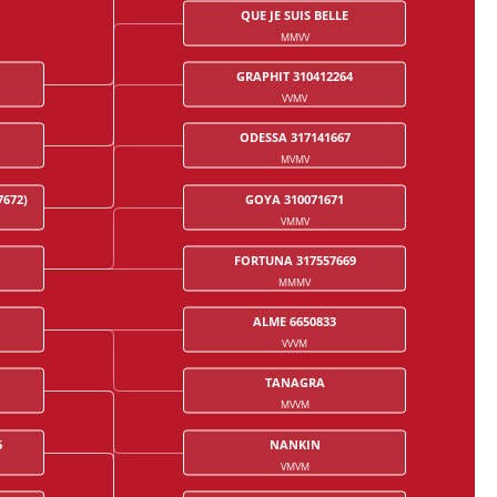
QUE JE SUIS BELLE
MMVV
GRAPHIT 310412264
VVMV
ODESSA 317141667
MVMV
672)
GOYA 310071671
VMMV
FORTUNA 317557669
MMMV
ALME 6650833
VVVM
TANAGRA
MVVM
6
NANKIN
VMVM