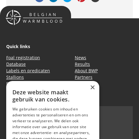
Quick links
Foal registration
News
Database
Results
Labels en predicaten
About BWP
Stallions
Partners
Events
Equitime
×
Deze website maakt
Privacy policy
|
Cookie policy
gebruik van cookies.
We gebruiken cookies om inhoud en
advertenties te personaliseren en om ons
verkeer te analyseren. We delen ook
informatie over uw gebruik van onze site
BWP
met onze advertentie- en analysepartners,
Waversebaan 99
die deze kunnen combineren met andere