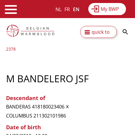
My BWP
NL
FR
EN
Webshop
Equitime
News
Skip
Secundaire
quick to
to
Results
About BWP
main
navigatie
2378
content
M BANDELERO JSF
Descendant of
x
BANDERAS 418180023406
COLUMBUS 211302101986
Date of birth