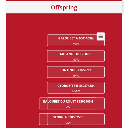
Offspring
GALOUBET A 60011039J
Chart
VVVV
Chart with 28 data points.
MESANGE DU ROUET
MVVV
CONTINUE 330276190
VMVV
GEORGETTE II 330874384
MMVV
BALOUBET DU ROUET 89502905H
GRAPHIT 310412264
VVV
VVMV
GEORGIA 330567595
ODESSA 317141667
MVV
MVMV