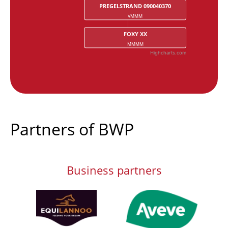
PREGELSTRAND 090040370
VMMM
FOXY XX
MMMM
Highcharts.com
End of interactive chart.
Partners of BWP
Business partners
Afbeelding
Afbeelding