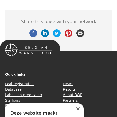
Share this page with your network
Quick links
Foal registration
News
Database
Results
Labels en predicaten
About BWP
Stallions
Partners
Events
Equitime
×
Deze website maakt
Privacy policy
|
Cookie policy