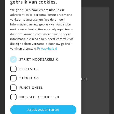
gebruik van cookies.
We gebruiken cookies om inhoud en
advertenties te personaliseren en om ons
verkeer te analyseren. We delen ook
informatie over uw gebruik van onze site
BWP
met onze advertentie- en analysepartners,
Waversebaan 99
die deze kunnen combineren met andere
B-3050 OUD-HEVERLEE
informatie die u aan hen heeft verstrekt of
die zij hebben verzameld door uw gebruik
+32 (0) 16 47 99 80
van hun diensten.
Privacybeleid
+32 (0) 16 47 99 85
info@belgian-warmblood.com
STRIKT NOODZAKELIJK
VAT BE 0410.346.424
IBAN BE40 7364 0368 4863
PRESTATIE
TARGETING
Open every working day: 9u-12u & 13-16u
FUNCTIONEEL
Follow us
NIET-GECLASSIFICEERD
ALLES ACCEPTEREN