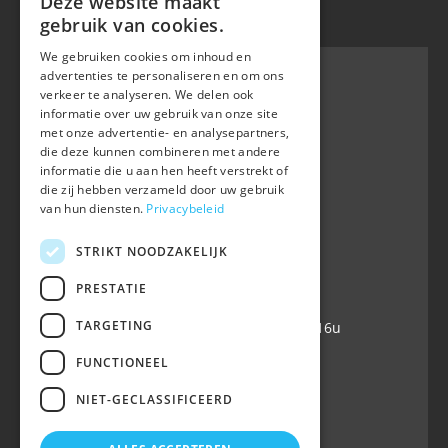
Deze website maakt
Privacy policy
|
Cookie policy
gebruik van cookies.
We gebruiken cookies om inhoud en
advertenties te personaliseren en om ons
verkeer te analyseren. We delen ook
informatie over uw gebruik van onze site
BWP
met onze advertentie- en analysepartners,
Waversebaan 99
die deze kunnen combineren met andere
B-3050 OUD-HEVERLEE
informatie die u aan hen heeft verstrekt of
die zij hebben verzameld door uw gebruik
+32 (0) 16 47 99 80
van hun diensten.
Privacybeleid
+32 (0) 16 47 99 85
info@belgian-warmblood.com
STRIKT NOODZAKELIJK
VAT BE 0410.346.424
IBAN BE40 7364 0368 4863
PRESTATIE
TARGETING
Open every working day: 9u-12u & 13-16u
FUNCTIONEEL
Follow us
NIET-GECLASSIFICEERD