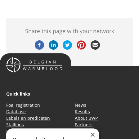
Share this page with your network
Quick links
Foal registration
News
Database
Results
Labels en predicaten
About BWP
Stallions
Partners
Events
Equitime
×