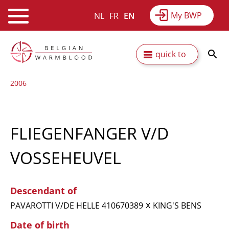
My BWP
NL
FR
EN
Webshop
Equitime
News
Skip
Secundaire
quick to
to
Results
About BWP
main
navigatie
2006
content
FLIEGENFANGER V/D
VOSSEHEUVEL
Descendant of
x
PAVAROTTI V/DE HELLE 410670389
KING'S BENS
Date of birth