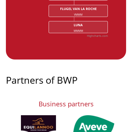
FLUGEL VAN LA ROCHE
VMMM
LUNA
MMMM
Highcharts.com
End of interactive chart.
Partners of BWP
Business partners
Afbeelding
Afbeelding