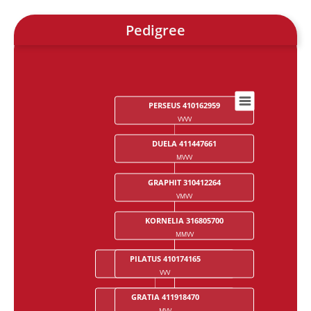
Pedigree
PERSEUS 410162959
Chart
VVVV
Chart with 28 data points.
DUELA 411447661
MVVV
GRAPHIT 310412264
VMVV
KORNELIA 316805700
MMVV
PILATUS 410174165
DIRIGENT 410174365
VVV
VVMV
GRATIA 411918470
FLORA 411568800
MVV
MVMV