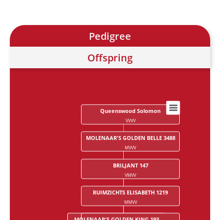
Pedigree
Offspring
Queenswood Solomon
Chart
VVVV
Chart with 28 data points.
MOLENAAR'S GOLDEN BELLE 3488
MVVV
BRILJANT 147
VMVV
RUIMZICHTS ELISABETH 1219
MMVV
MOLENAAR'S GOLDEN KING 193
OOSTHOEK'S SPORTSMAN