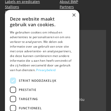
Labels en predicaten
About BWP
Stallions
Partners
Events
Equitime
×
Deze website maakt
Privacy policy
|
Cookie policy
gebruik van cookies.
We gebruiken cookies om inhoud en
advertenties te personaliseren en om ons
verkeer te analyseren. We delen ook
informatie over uw gebruik van onze site
BWP
met onze advertentie- en analysepartners,
Waversebaan 99
die deze kunnen combineren met andere
B-3050 OUD-HEVERLEE
informatie die u aan hen heeft verstrekt of
die zij hebben verzameld door uw gebruik
+32 (0) 16 47 99 80
van hun diensten.
Privacybeleid
+32 (0) 16 47 99 85
info@belgian-warmblood.com
STRIKT NOODZAKELIJK
VAT BE 0410.346.424
IBAN BE40 7364 0368 4863
PRESTATIE
TARGETING
Open every working day: 9u-12u & 13-16u
FUNCTIONEEL
Follow us