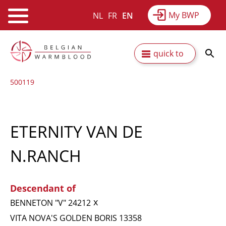
My BWP
NL
FR
EN
Webshop
Equitime
News
Skip
Secundaire
quick to
to
Results
About BWP
main
navigatie
500119
content
ETERNITY VAN DE
N.RANCH
Descendant of
x
BENNETON "V" 24212
VITA NOVA'S GOLDEN BORIS 13358