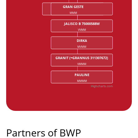
HOLIVEA VAN COSTERSVELD
GRAN GESTE
MMM
MMVM
JALISCO B 75000588W
VVMM
DIRKA
MVMM
GRANIT (=GRANNUS 311307672)
VMMM
PAULINE
MMMM
Highcharts.com
End of interactive chart.
Partners of BWP