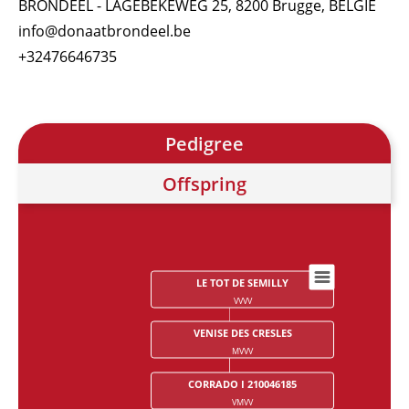
BRONDEEL - LAGEBEKEWEG 25, 8200 Brugge, BELGIË
info@donaatbrondeel.be
+32476646735
Pedigree
Offspring
LE TOT DE SEMILLY
Chart
VVVV
Chart with 28 data points.
VENISE DES CRESLES
MVVV
CORRADO I 210046185
VMVV