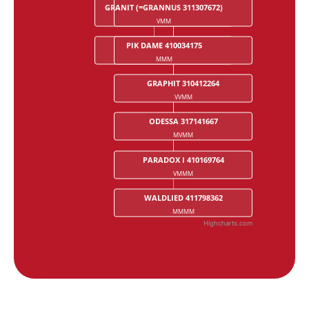
GRANIT (=GRANNUS 311307672)
CAPITOL I 210615475
VMM
VMVM
PIK DAME 410034175
KUERETTE 210209573
MMM
MMVM
GRAPHIT 310412264
VVMM
ODESSA 317141667
MVMM
PARADOX I 410169764
VMMM
WALDLIED 411798362
MMMM
Highcharts.com
End of interactive chart.