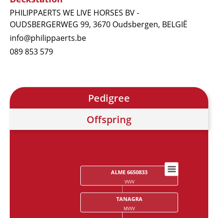
PHILIPPAERTS WE LIVE HORSES BV -
OUDSBERGERWEG 99, 3670 Oudsbergen, BELGIË
info@philippaerts.be
089 853 579
Pedigree
Offspring
ALME 6650833
Chart
VVVV
Chart with 28 data points.
TANAGRA
MVVV