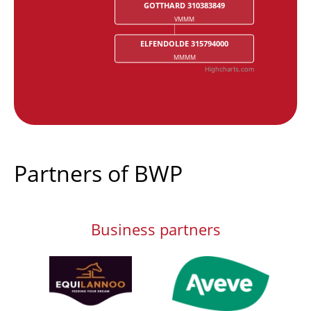
GOTTHARD 310383849
VMMM
ELFENDOLDE 315794000
MMMM
Highcharts.com
End of interactive chart.
Partners of BWP
Business partners
Afbeelding
Afbeelding