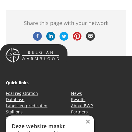
Share this page with your network
Quick links
Foal registration
News
Database
Results
Labels en predicaten
About BWP
Stallions
Partners
Events
Equitime
×
Deze website maakt
Privacy policy
|
Cookie policy