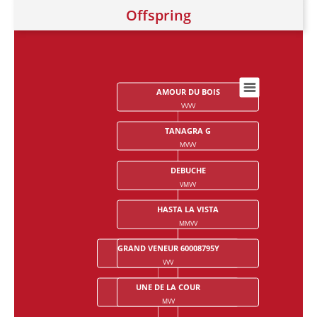
Offspring
AMOUR DU BOIS
Chart
VVVV
Chart with 28 data points.
TANAGRA G
MVVV
DEBUCHE
VMVV
HASTA LA VISTA
MMVV
GRAND VENEUR 60008795Y
NIKOU X (50,95%)
VVV
VVMV
UNE DE LA COUR
MARITCHOU X (48,76%)
MVV
MVMV