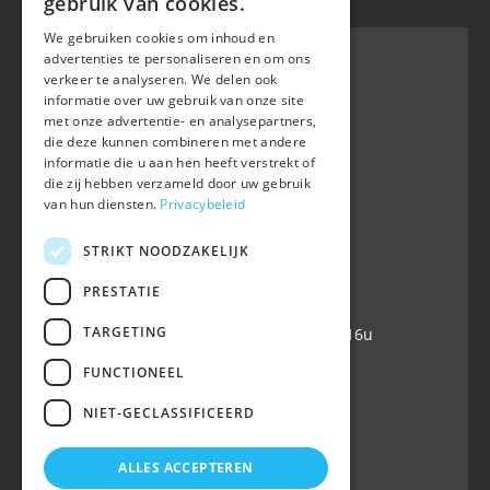
gebruik van cookies.
We gebruiken cookies om inhoud en
advertenties te personaliseren en om ons
verkeer te analyseren. We delen ook
informatie over uw gebruik van onze site
BWP
met onze advertentie- en analysepartners,
Waversebaan 99
die deze kunnen combineren met andere
B-3050 OUD-HEVERLEE
informatie die u aan hen heeft verstrekt of
die zij hebben verzameld door uw gebruik
+32 (0) 16 47 99 80
van hun diensten.
Privacybeleid
+32 (0) 16 47 99 85
info@belgian-warmblood.com
STRIKT NOODZAKELIJK
VAT BE 0410.346.424
IBAN BE40 7364 0368 4863
PRESTATIE
TARGETING
Open every working day: 9u-12u & 13-16u
FUNCTIONEEL
Follow us
NIET-GECLASSIFICEERD
ALLES ACCEPTEREN