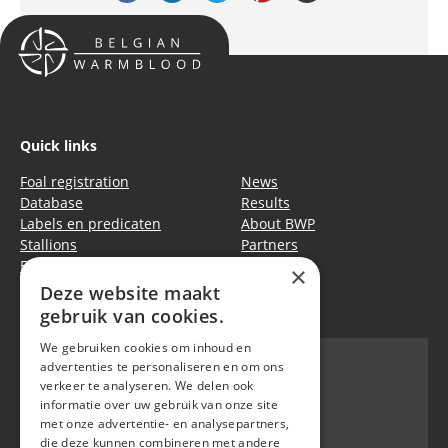
Quick links
Foal registration
News
Database
Results
Labels en predicaten
About BWP
Stallions
Partners
Events
Equitime
×
Deze website maakt
Privacy policy
|
Cookie policy
gebruik van cookies.
We gebruiken cookies om inhoud en
advertenties te personaliseren en om ons
verkeer te analyseren. We delen ook
informatie over uw gebruik van onze site
BWP
met onze advertentie- en analysepartners,
Waversebaan 99
die deze kunnen combineren met andere