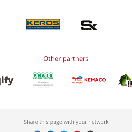
Afbeelding
Afbeelding
Other partners
Afbeelding
Afbeeld
g
Afbeelding
Share this page with your network