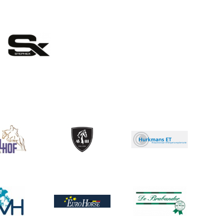
eelding
ing
Afbeelding
Afbeelding
ing
Afbeelding
Afbeelding