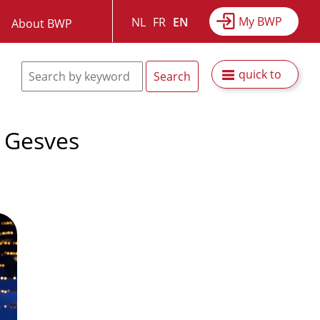
My BWP
NL
FR
EN
About BWP
quick to
G Gesves