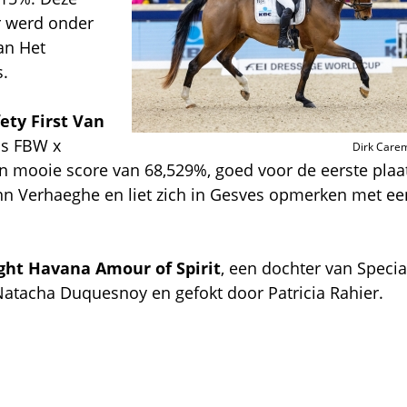
r werd onder
an Het
.
ety First Van
as FBW x
Dirk Care
n mooie score van 68,529%, goed voor de eerste plaa
enn Verhaeghe en liet zich in Gesves opmerken met ee
ght Havana Amour of Spirit
, een dochter van Specia
atacha Duquesnoy en gefokt door Patricia Rahier.