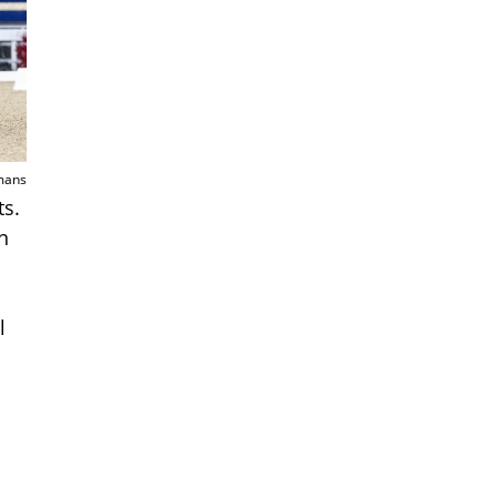
mans
ts.
n
l