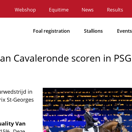
Webshop
Equitime
News
Results
Secundaire
navigatie
Foal registration
Stallions
Events
Hoofdnavigatie
 Van Cavaleronde scoren in PS
rwedstrijd in
Afbeelding
rix St-Georges
ality Van
015%. Deze