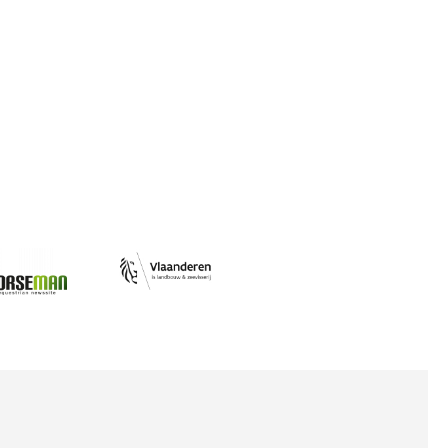
Afbeelding
ing