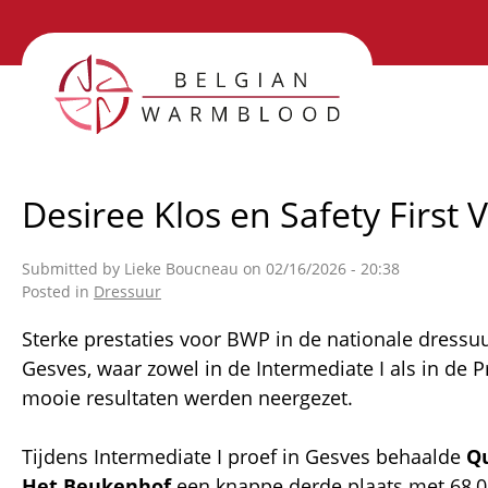
Skip
to
main
content
Desiree Klos en Safety First
Submitted by
Lieke Boucneau
on 02/16/2026 - 20:38
Posted in
Dressuur
Sterke prestaties voor BWP in de nationale dressuu
Gesves, waar zowel in de Intermediate I als in de P
mooie resultaten werden neergezet.
Tijdens Intermediate I proef in Gesves behaalde
Qu
Het Beukenhof
een knappe derde plaats met 68,