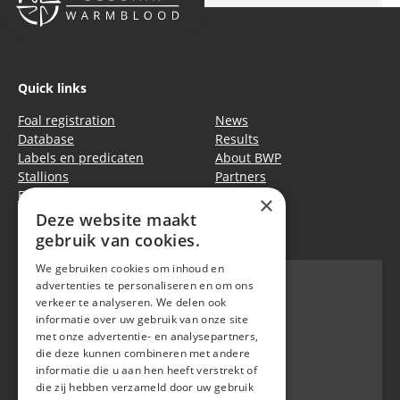
Quick links
Foal registration
News
Database
Results
Labels en predicaten
About BWP
Stallions
Partners
Events
Equitime
×
Deze website maakt
Privacy policy
|
Cookie policy
gebruik van cookies.
We gebruiken cookies om inhoud en
advertenties te personaliseren en om ons
verkeer te analyseren. We delen ook
informatie over uw gebruik van onze site
BWP
met onze advertentie- en analysepartners,
Waversebaan 99
die deze kunnen combineren met andere
B-3050 OUD-HEVERLEE
informatie die u aan hen heeft verstrekt of
die zij hebben verzameld door uw gebruik
+32 (0) 16 47 99 80