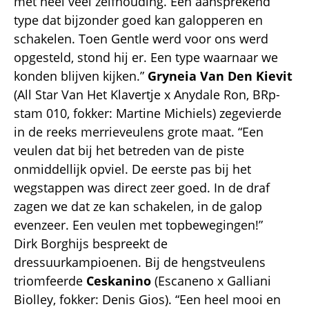
met heel veel zelfhouding. Een aansprekend
type dat bijzonder goed kan galopperen en
schakelen. Toen Gentle werd voor ons werd
opgesteld, stond hij er. Een type waarnaar we
konden blijven kijken.”
Gryneia Van Den Kievit
(All Star Van Het Klavertje x Anydale Ron, BRp-
stam 010, fokker: Martine Michiels) zegevierde
in de reeks merrieveulens grote maat. “Een
veulen dat bij het betreden van de piste
onmiddellijk opviel. De eerste pas bij het
wegstappen was direct zeer goed. In de draf
zagen we dat ze kan schakelen, in de galop
evenzeer. Een veulen met topbewegingen!”
Dirk Borghijs bespreekt de
dressuurkampioenen. Bij de hengstveulens
triomfeerde
Ceskanino
(Escaneno x Galliani
Biolley, fokker: Denis Gios). “Een heel mooi en