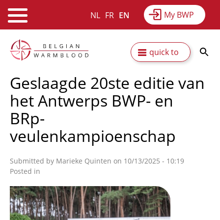
My BWP
NL
FR
EN
Webshop
Equitime
News
Skip
Secundaire
quick to
to
Results
About BWP
main
navigatie
Geslaagde 20ste editie van
content
het Antwerps BWP- en
BRp-
veulenkampioenschap
Submitted by
Marieke Quinten
on 10/13/2025 - 10:19
Posted in
Afbeelding