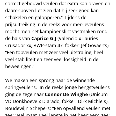
correct gebouwd veulen dat extra kan draven en
daarenboven liet zien dat hij zeer goed kan
schakelen en galopperen.” Tijdens de
prijsuitreiking in de reeks voor merrieveulens
mocht men het kampioenslint vastmaken rond
de hals van
Caprice G J
(Valencio x Lauries
Crusador xx, BWP-stam 47, fokker: Jef Govaerts).
“Een topveulen met zeer veel uitstraling, heel
veel stabiliteit en zeer veel lossigheid in de
bewegingen.”
We maken een sprong naar de winnende
springveulens. In de reeks jonge hengstveulens
ging de zege naar
Connor De Winghe
(Unicum
VD Donkhoeve x Diarado, fokker: Dirk Michiels).
Boudewijn Schepers: “Een opvallend veulen met
zeer veel maat, veel lengte in het beenwerk, zeer