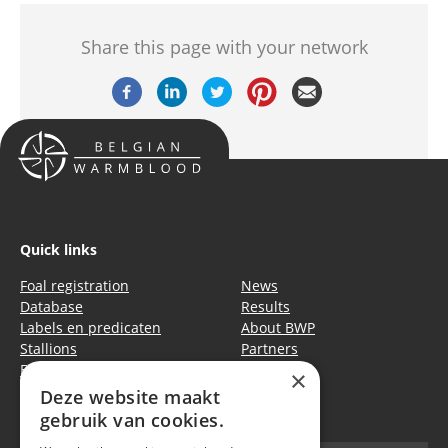
Share this page with your network
Quick links
Foal registration
News
Database
Results
Labels en predicaten
About BWP
Stallions
Partners
Events
Equitime
×
Deze website maakt
Privacy policy
|
Cookie policy
gebruik van cookies.