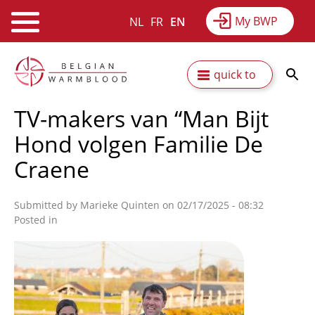
My BWP
NL
FR
EN
Webshop
Equitime
News
Skip
Secundaire
quick to
to
Results
About BWP
main
navigatie
TV-makers van “Man Bijt
content
Hond volgen Familie De
Craene
Submitted by
Marieke Quinten
on 02/17/2025 - 08:32
Posted in
Afbeelding