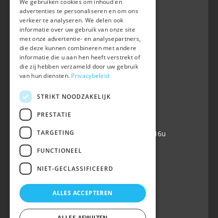
We gebruiken cookies om inhoud en
advertenties te personaliseren en om ons
verkeer te analyseren. We delen ook
informatie over uw gebruik van onze site
BWP
met onze advertentie- en analysepartners,
Waversebaan 99
die deze kunnen combineren met andere
B-3050 OUD-HEVERLEE
informatie die u aan hen heeft verstrekt of
die zij hebben verzameld door uw gebruik
+32 (0) 16 47 99 80
van hun diensten.
Privacybeleid
+32 (0) 16 47 99 85
info@belgian-warmblood.com
STRIKT NOODZAKELIJK
VAT BE 0410.346.424
IBAN BE40 7364 0368 4863
PRESTATIE
TARGETING
Open every working day: 9u-12u & 13-16u
FUNCTIONEEL
Follow us
NIET-GECLASSIFICEERD
ALLES ACCEPTEREN
ALLES AFWIJZEN