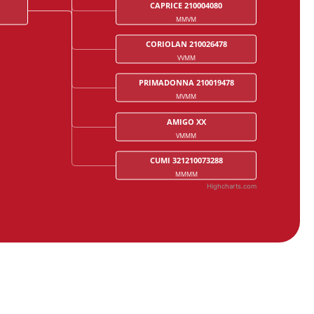
CAPRICE 210004080
MMVM
CORIOLAN 210026478
VVMM
PRIMADONNA 210019478
MVMM
AMIGO XX
VMMM
CUMI 321210073288
MMMM
Highcharts.com