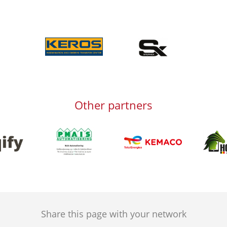
Afbeelding
Afbeelding
Other partners
Afbeelding
Afbeeld
g
Afbeelding
Share this page with your network