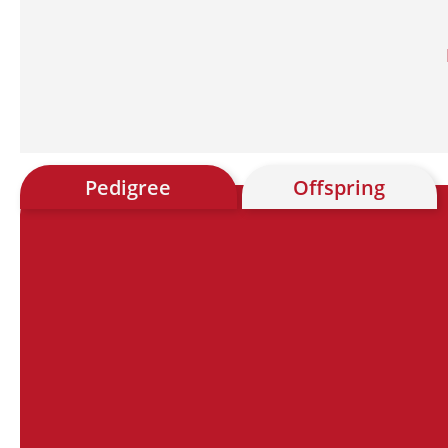
Pedigree
Offspring
Chart
Chart with 28 data points.