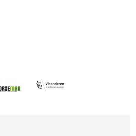
Afbeelding
ing