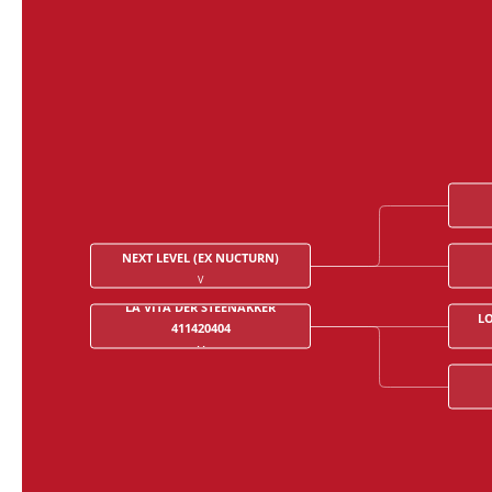
NEXT LEVEL (EX NUCTURN)
V
LA VITA DER STEENAKKER
LO
411420404
M