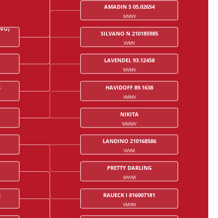
AMADIN S 05.02654
MMVV
TWO)
SILVANO N 210185985
VVMV
LAVENDEL 93.12458
MVMV
4
HAVIDOFF 89.1638
VMMV
NIKITA
MMMV
LANDINO 210168586
VVVM
PRETTY DARLING
MVVM
2
RAUECK I 816007181
VMVM