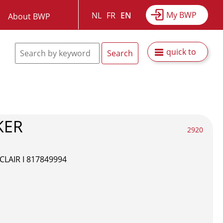
My BWP
NL
FR
EN
About BWP
quick to
KER
2920
CLAIR I 817849994