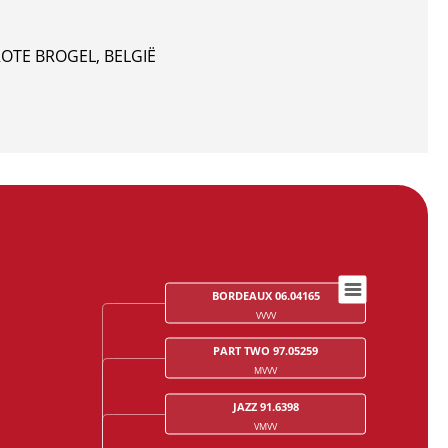
ROTE BROGEL, BELGIË
BORDEAUX 06.04165
VVVV
PART TWO 97.05259
MVVV
JAZZ 91.6398
VMVV