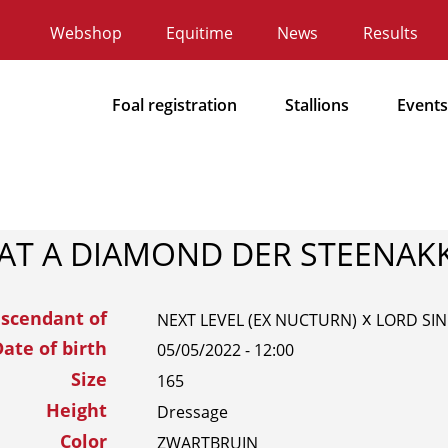
Webshop
Equitime
News
Results
Secundaire
navigatie
Foal registration
Stallions
Events
Hoofdnavigatie
T A DIAMOND DER STEENAK
scendant of
x
NEXT LEVEL (EX NUCTURN)
LORD SIN
ate of birth
05/05/2022 - 12:00
Size
165
Height
Dressage
Color
ZWARTBRUIN