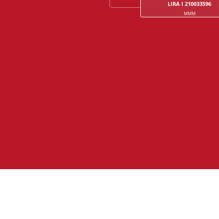
LIRA I 210033596
MMM