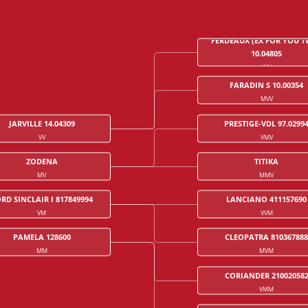
FERDEAUX (EX FOR YOU 
10.04805
VVV
FARADIN S 10.00354
MVV
JARVILLE 14.04309
PRESTIGE-VDL 97.0299
VV
VMV
ZODENA
TITIKA
MV
MMV
RD SINCLAIR I 817849994
LANCIANO 411157690
VM
VVM
PAMELA 128600
CLEOPATRA 810367888
MM
MVM
CORIANDER 21002058
VMM