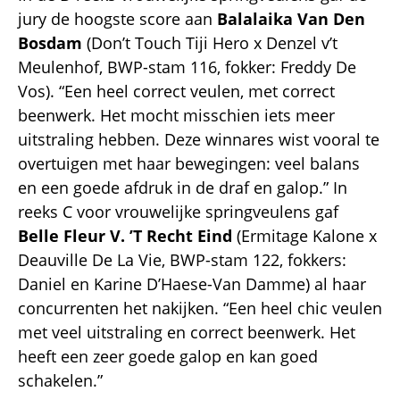
jury de hoogste score aan
Balalaika Van Den
Bosdam
(Don’t Touch Tiji Hero x Denzel v’t
Meulenhof, BWP-stam 116, fokker: Freddy De
Vos). “Een heel correct veulen, met correct
beenwerk. Het mocht misschien iets meer
uitstraling hebben. Deze winnares wist vooral te
overtuigen met haar bewegingen: veel balans
en een goede afdruk in de draf en galop.” In
reeks C voor vrouwelijke springveulens gaf
Belle Fleur V. ’T Recht Eind
(Ermitage Kalone x
Deauville De La Vie, BWP-stam 122, fokkers:
Daniel en Karine D’Haese-Van Damme) al haar
concurrenten het nakijken. “Een heel chic veulen
met veel uitstraling en correct beenwerk. Het
heeft een zeer goede galop en kan goed
schakelen.”