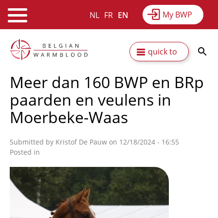
My BWP
NL
FR
EN
Webshop
Equitime
News
Skip
Secundaire
quick to
to
Results
About BWP
main
navigatie
Meer dan 160 BWP en BRp
content
paarden en veulens in
Moerbeke-Waas
Submitted by
Kristof De Pauw
on 12/18/2024 - 16:55
Posted in
Afbeelding