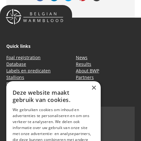
Quick links
Foal registration
News
Database
Results
Labels en predicaten
About BWP
Stallions
Partners
Events
Equitime
×
Deze website maakt
Privacy policy
|
Cookie policy
gebruik van cookies.
We gebruiken cookies om inhoud en
advertenties te personaliseren en om ons
verkeer te analyseren. We delen ook
informatie over uw gebruik van onze site
BWP
met onze advertentie- en analysepartners,
Waversebaan 99
die deze kunnen combineren met andere