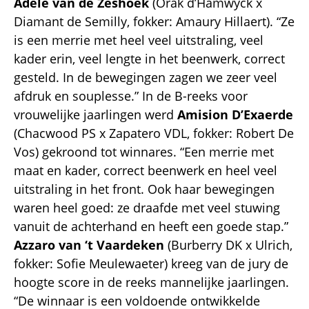
Adele van de Zeshoek
(Orak d’Hamwyck x
Diamant de Semilly, fokker: Amaury Hillaert). “Ze
is een merrie met heel veel uitstraling, veel
kader erin, veel lengte in het beenwerk, correct
gesteld. In de bewegingen zagen we zeer veel
afdruk en souplesse.” In de B-reeks voor
vrouwelijke jaarlingen werd
Amision D’Exaerde
(Chacwood PS x Zapatero VDL, fokker: Robert De
Vos) gekroond tot winnares. “Een merrie met
maat en kader, correct beenwerk en heel veel
uitstraling in het front. Ook haar bewegingen
waren heel goed: ze draafde met veel stuwing
vanuit de achterhand en heeft een goede stap.”
Azzaro van ‘t Vaardeken
(Burberry DK x Ulrich,
fokker: Sofie Meulewaeter) kreeg van de jury de
hoogte score in de reeks mannelijke jaarlingen.
“De winnaar is een voldoende ontwikkelde