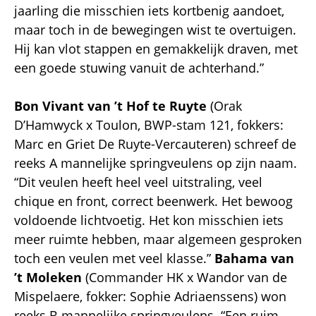
jaarling die misschien iets kortbenig aandoet,
maar toch in de bewegingen wist te overtuigen.
Hij kan vlot stappen en gemakkelijk draven, met
een goede stuwing vanuit de achterhand.”
Bon Vivant van ’t Hof te Ruyte
(Orak
D’Hamwyck x Toulon, BWP-stam 121, fokkers:
Marc en Griet De Ruyte-Vercauteren) schreef de
reeks A mannelijke springveulens op zijn naam.
“Dit veulen heeft heel veel uitstraling, veel
chique en front, correct beenwerk. Het bewoog
voldoende lichtvoetig. Het kon misschien iets
meer ruimte hebben, maar algemeen gesproken
toch een veulen met veel klasse.”
Bahama van
’t Moleken
(Commander HK x Wandor van de
Mispelaere, fokker: Sophie Adriaenssens) won
reeks B mannelijke springveulens. “Een ruim