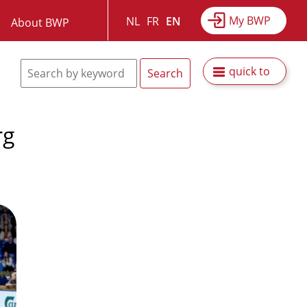
My BWP
NL
FR
EN
About BWP
quick to
rg