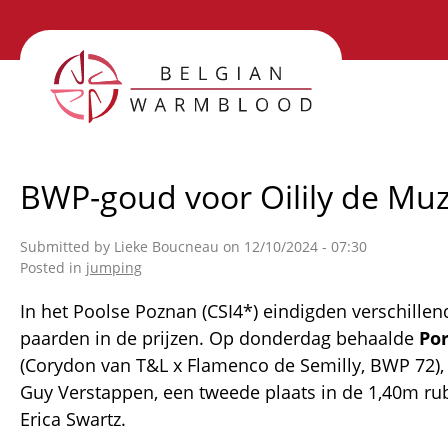
Skip
to
main
content
BWP-goud voor Oilily de Muz
Submitted by
Lieke Boucneau
on 12/10/2024 - 07:30
Posted in
jumping
In het Poolse Poznan (CSI4*) eindigden verschillen
paarden in de prijzen. Op donderdag behaalde
Por
(Corydon van T&L x Flamenco de Semilly, BWP 72),
Guy Verstappen, een tweede plaats in de 1,40m ru
Erica Swartz.