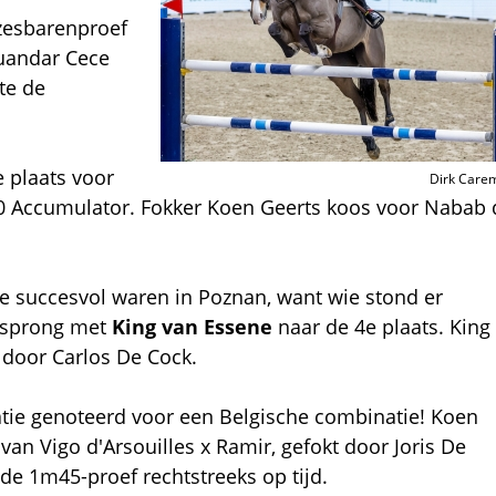
 zesbarenproef
uandar Cece
te de
 plaats voor
Dirk Care
0 Accumulator. Fokker Koen Geerts koos voor Nabab 
e succesvol waren in Poznan, want wie stond er
j sprong met
King van Essene
naar de 4e plaats. King
 door Carlos De Cock.
atie genoteerd voor een Belgische combinatie! Koen
van Vigo d'Arsouilles x Ramir, gefokt door Joris De
de 1m45-proef rechtstreeks op tijd.