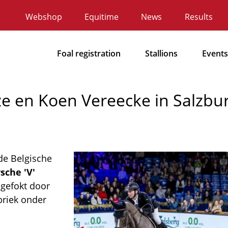
Webshop
Equitime
News
Results
Secundaire
navigatie
Foal registration
Stallions
Events
Hoofdnavigatie
e en Koen Vereecke in Salzbu
de Belgische
Afbeelding
sche 'V'
 gefokt door
briek onder