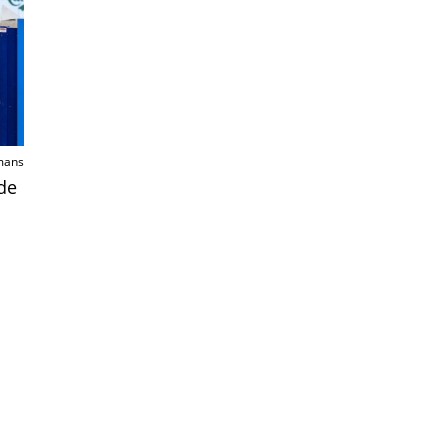
mans
de