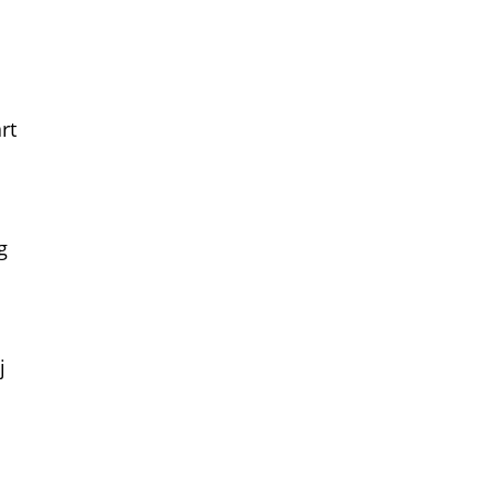
rt
g
j