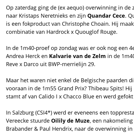
Op zaterdag ging de (ex aequo) overwinning in de
naar Kristaps Neretnieks en zijn
Quandar Cece
. Q
is een fokproduct van Christophe Choain. Hij maak
combinatie van Hardrock x Quouglof Rouge.
In de 1m40-proef op zondag was er ook nog een 4e
Andrea Herck en
Kalvarie van de Zelm
in de 1m4
Reve x Darco uit BWP-merrielijn 29.
Maar het waren niet enkel de Belgische paarden di
vooraan in de 1m55 Grand Prix? Thibeau Spits! Hi
stamt af van Calido I x Chacco Blue en werd gefokt
In Salzburg (CSI4*) werd er eveneens een topprest
Vereecke stuurde
Oilily de Muze
, een nakomeling 
Brabander & Paul Hendrix, naar de overwinning in 