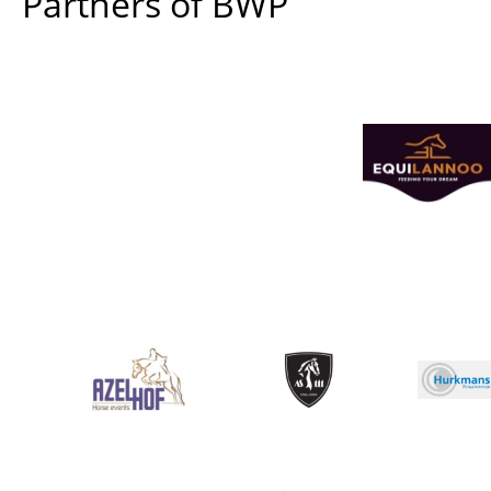
Partners of BWP
Afbeelding
Afbeelding
Afbeelding
Afbeeldin