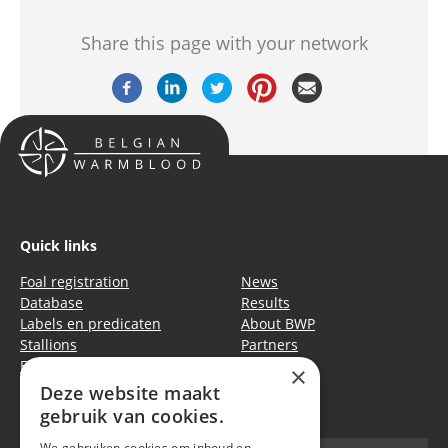
Share this page with your network
Quick links
Foal registration
News
Database
Results
Labels en predicaten
About BWP
Stallions
Partners
Events
Equitime
×
Deze website maakt
Privacy policy
|
Cookie policy
gebruik van cookies.
We gebruiken cookies om inhoud en