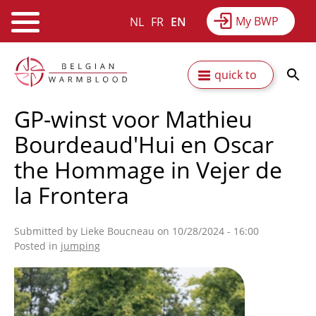
My BWP
NL
FR
EN
Webshop
Equitime
News
Skip
Secundaire
quick to
to
Results
About BWP
main
navigatie
GP-winst voor Mathieu
content
Bourdeaud'Hui en Oscar
the Hommage in Vejer de
la Frontera
Submitted by
Lieke Boucneau
on 10/28/2024 - 16:00
Posted in
jumping
Afbeelding