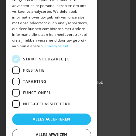
advertenties te personaliseren en om ons
verkeer te analyseren. We delen ook
informatie over uw gebruik van onze site
BWP
met onze advertentie- en analysepartners,
Waversebaan 99
die deze kunnen combineren met andere
B-3050 OUD-HEVERLEE
informatie die u aan hen heeft verstrekt of
die zij hebben verzameld door uw gebruik
+32 (0) 16 47 99 80
van hun diensten.
Privacybeleid
+32 (0) 16 47 99 85
info@belgian-warmblood.com
STRIKT NOODZAKELIJK
VAT BE 0410.346.424
IBAN BE40 7364 0368 4863
PRESTATIE
TARGETING
Open every working day: 9u-12u & 13-16u
FUNCTIONEEL
Follow us
NIET-GECLASSIFICEERD
ALLES ACCEPTEREN
ALLES AFWIJZEN