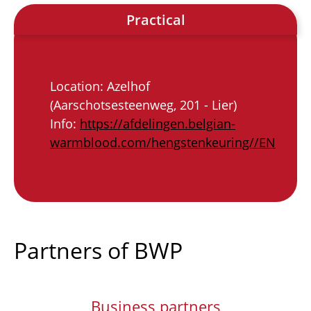
Practical
Location: Azelhof
(Aarschotsesteenweg, 201 - Lier)
Info:
https://afdelingen.belgian-
warmblood.com/hengstenkeuring//EN
Partners of BWP
Business partners