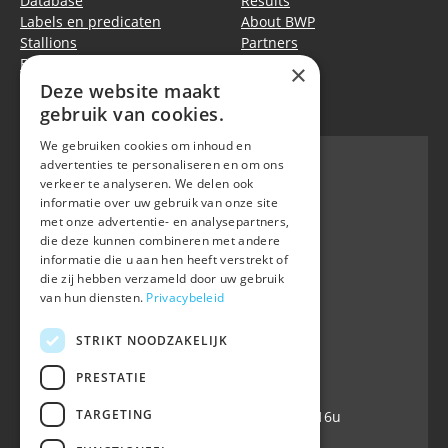
Database
Results
Labels en predicaten
About BWP
Stallions
Partners
Events
Equitime
×
Deze website maakt
Privacy policy
|
Cookie policy
gebruik van cookies.
We gebruiken cookies om inhoud en
advertenties te personaliseren en om ons
verkeer te analyseren. We delen ook
informatie over uw gebruik van onze site
BWP
met onze advertentie- en analysepartners,
Waversebaan 99
die deze kunnen combineren met andere
B-3050 OUD-HEVERLEE
informatie die u aan hen heeft verstrekt of
die zij hebben verzameld door uw gebruik
+32 (0) 16 47 99 80
van hun diensten.
Privacybeleid
+32 (0) 16 47 99 85
info@belgian-warmblood.com
STRIKT NOODZAKELIJK
VAT BE 0410.346.424
IBAN BE40 7364 0368 4863
PRESTATIE
TARGETING
Open every working day: 9u-12u & 13-16u