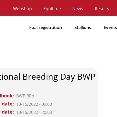
Webshop
Equitime
News
Results
Secundaire
navigatie
Foal registration
Stallions
Events
Hoofdnavigatie
tional Breeding Day BWP
dbook
BWP
BRp
t date
10/15/2022 - 09:00
 date
10/15/2022 - 20:00