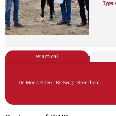
Type 
Practical
De Moervelden - Bistweg - Broechem