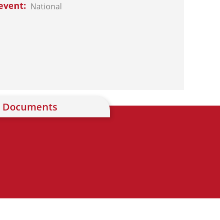
event
National
Documents