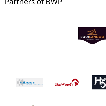
Partners of BWP
Afbeelding
Afbeeldin
Afbeelding
Afbeelding