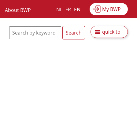
My BWP
NL
FR
EN
About BWP
quick to