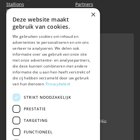
Stallions
Partners
Events
Equitime
×
Deze website maakt
Privacy policy
|
Cookie policy
gebruik van cookies.
We gebruiken cookies om inhoud en
advertenties te personaliseren en om ons
verkeer te analyseren. We delen ook
informatie over uw gebruik van onze site
BWP
met onze advertentie- en analysepartners,
Waversebaan 99
die deze kunnen combineren met andere
B-3050 OUD-HEVERLEE
informatie die u aan hen heeft verstrekt of
die zij hebben verzameld door uw gebruik
+32 (0) 16 47 99 80
van hun diensten.
Privacybeleid
+32 (0) 16 47 99 85
info@belgian-warmblood.com
STRIKT NOODZAKELIJK
VAT BE 0410.346.424
IBAN BE40 7364 0368 4863
PRESTATIE
TARGETING
Open every working day: 9u-12u & 13-16u
FUNCTIONEEL
Follow us