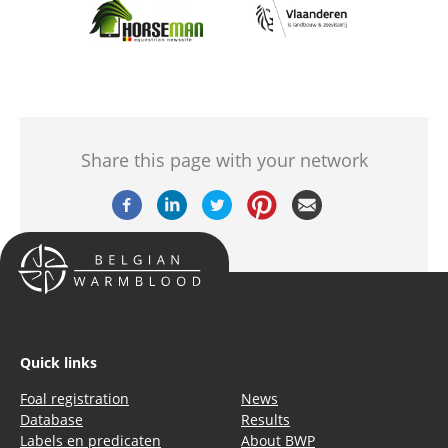
Afbeelding
Afbeelding
Share this page with your network
Quick links
Foal registration
News
Database
Results
Labels en predicaten
About BWP