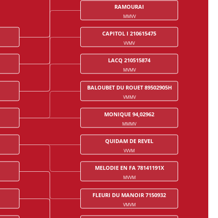
RAMOURAI
MMVV
CAPITOL I 210615475
VVMV
LACQ 210515874
MVMV
BALOUBET DU ROUET 89502905H
VMMV
MONIQUE 94,02962
MMMV
QUIDAM DE REVEL
VVVM
MELODIE EN FA 78141191X
MVVM
FLEURI DU MANOIR 7150932
VMVM