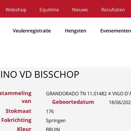
Webshop
Equitime
Nieuws
Resultaten
ecundaire
avigatie
Veulenregistratie
Hengsten
Evenementen
Hoofdnavigatie
INO VD BISSCHOP
fstammeling
x
GRANDORADO TN 11.01482
VIGO D'
van
Geboortedatum
18/06/202
Stokmaat
176
Fokrichting
Springen
Kleur
BRUIN