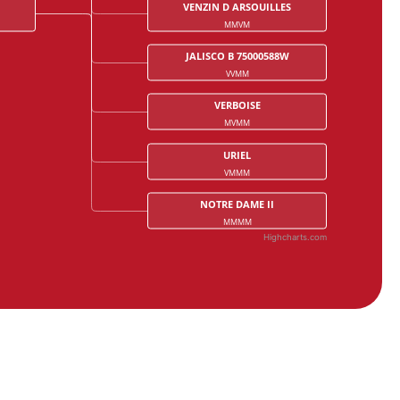
VENZIN D ARSOUILLES
MMVM
JALISCO B 75000588W
VVMM
VERBOISE
MVMM
URIEL
VMMM
NOTRE DAME II
MMMM
Highcharts.com