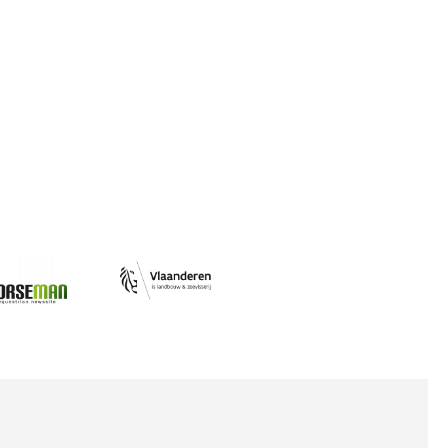
Afbeelding
ing