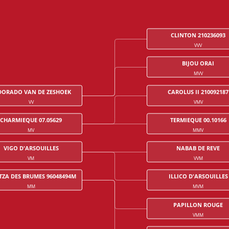
CLINTON 210236093
VVV
BIJOU ORAI
MVV
DORADO VAN DE ZESHOEK
CAROLUS II 210092187
VV
VMV
CHARMIEQUE 07.05629
TERMIEQUE 00.10166
MV
MMV
VIGO D'ARSOUILLES
NABAB DE REVE
VM
VVM
TZA DES BRUMES 96048494M
ILLICO D'ARSOUILLES
MM
MVM
PAPILLON ROUGE
VMM