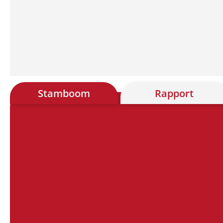
Stamboom
Rapport
Chart
Chart with 28 data points.