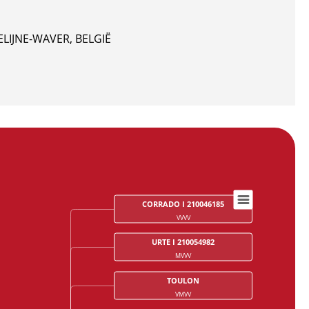
TELIJNE-WAVER, BELGIË
CORRADO I 210046185
VVVV
URTE I 210054982
MVVV
TOULON
VMVV