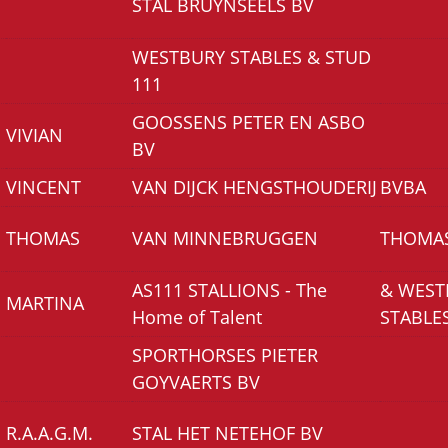
STAL BRUYNSEELS BV
WESTBURY STABLES & STUD
111
GOOSSENS PETER EN ASBO
VIVIAN
BV
VINCENT
VAN DIJCK HENGSTHOUDERIJ
BVBA
THOMAS
VAN MINNEBRUGGEN
THOMA
AS111 STALLIONS - The
& WEST
MARTINA
Home of Talent
STABLE
SPORTHORSES PIETER
GOYVAERTS BV
R.A.A.G.M.
STAL HET NETEHOF BV