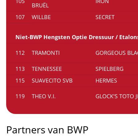
105
IRON
BRUËL
107
WILLBE
SECRET
Niet-BWP Hengsten Optie Dressuur / Etalon
112
TRAMONTI
GORGEOUS BLA
113
TENNESSEE
SPIELBERG
115
SUAVECITO SVB
HERMES
119
THEO V.I.
GLOCK'S TOTO J
Partners van BWP