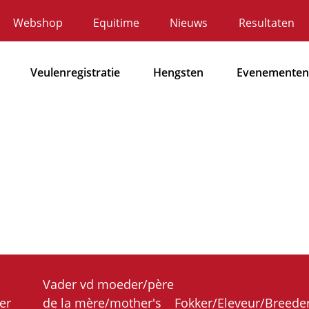
Webshop
Equitime
Nieuws
Resultaten
ecundaire
avigatie
Veulenregistratie
Hengsten
Evenementen
Hoofdnavigatie
Vader vd moeder/père
er
de la mère/mother's
Fokker/Eleveur/Breede