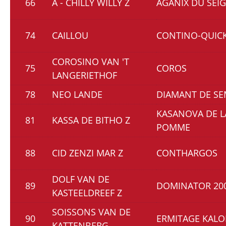
66
A - CHILLY WILLY Z
AGANIX DU SEI
74
CAILLOU
CONTINO-QUICK
COROSINO VAN 'T
75
COROS
LANGERIETHOF
78
NEO LANDE
DIAMANT DE SE
KASANOVA DE L
81
KASSA DE BITHO Z
POMME
88
CID ZENZI MAR Z
CONTHARGOS
DOLF VAN DE
89
DOMINATOR 200
KASTEELDREEF Z
SOISSONS VAN DE
90
ERMITAGE KAL
KATTENBERG