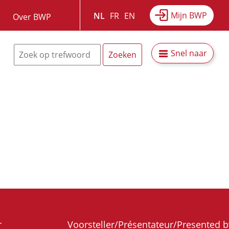
Mijn BWP
NL
FR
EN
Over BWP
Snel naar
r
Voorsteller/Présentateur/Presented b