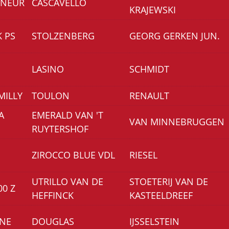
GNEUR
CASCAVELLO
KRAJEWSKI
 PS
STOLZENBERG
GEORG GERKEN JUN.
LASINO
SCHMIDT
MILLY
TOULON
RENAULT
A
EMERALD VAN 'T
VAN MINNEBRUGGEN
RUYTERSHOF
ZIROCCO BLUE VDL
RIESEL
UTRILLO VAN DE
STOETERIJ VAN DE
0 Z
HEFFINCK
KASTEELDREEF
ONE
DOUGLAS
IJSSELSTEIN