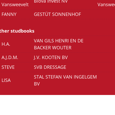
Blova Invest NV
Vansweevelt
Vanswee
FANNY
GESTÜT SONNENHOF
other studbooks
VAN GILS HENRI EN DE
H.A.
BACKER WOUTER
A.J.D.M.
J.V. KOOTEN BV
STEVE
SVB DRESSAGE
STAL STEFAN VAN INGELGEM
LISA
BV