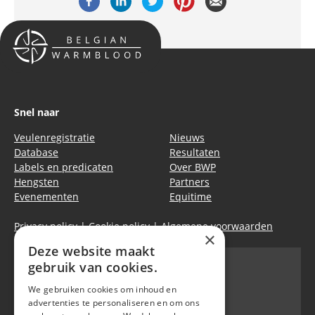
Snel naar
Veulenregistratie
Nieuws
Database
Resultaten
Labels en predicaten
Over BWP
Hengsten
Partners
Evenementen
Equitime
Privacy policy
|
Cookie policy
|
Algemene voorwaarden
×
Deze website maakt
gebruik van cookies.
We gebruiken cookies om inhoud en
Belgian Warmblood - BWP
advertenties te personaliseren en om ons
Waversebaan 99