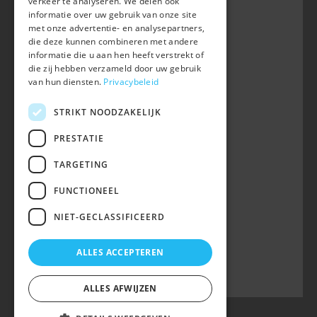
verkeer te analyseren. We delen ook
B-3050 OUD-HEVERLEE
informatie over uw gebruik van onze site
met onze advertentie- en analysepartners,
+32 (0) 16 47 99 80
die deze kunnen combineren met andere
informatie die u aan hen heeft verstrekt of
info@belgian-warmblood.com
die zij hebben verzameld door uw gebruik
BTW BE 0410.346.424
van hun diensten.
Privacybeleid
RPR Leuven
IBAN BE40 7364 0368 4863
STRIKT NOODZAKELIJK
Volg ons op
PRESTATIE
TARGETING
Wij zijn telefonisch bereikbaar:
FUNCTIONEEL
woe 9u-12u
NIET-GECLASSIFICEERD
maa, din, don, vrij 13u-16u
op telefoonnummer 016/47 99 80.
ALLES ACCEPTEREN
ALLES AFWIJZEN