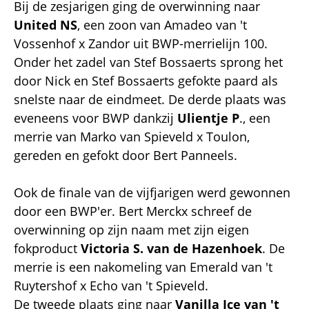
Bij de zesjarigen ging de overwinning naar
United NS
, een zoon van Amadeo van 't
Vossenhof x Zandor uit BWP-merrielijn 100.
Onder het zadel van Stef Bossaerts sprong het
door Nick en Stef Bossaerts gefokte paard als
snelste naar de eindmeet. De derde plaats was
eveneens voor BWP dankzij
Ulientje P
., een
merrie van Marko van Spieveld x Toulon,
gereden en gefokt door Bert Panneels.
Ook de finale van de vijfjarigen werd gewonnen
door een BWP'er. Bert Merckx schreef de
overwinning op zijn naam met zijn eigen
fokproduct
Victoria S. van de Hazenhoek
. De
merrie is een nakomeling van Emerald van 't
Ruytershof x Echo van 't Spieveld.
De tweede plaats ging naar
Vanilla Ice van 't