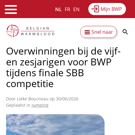
Mijn BWP
NL
FR
EN
Webshop
Equitime
Nieuws
Overslaan
Secundaire
Snel naar
en
Resultaten
Over BWP
naar
navigatie
Overwinningen bij de vijf-
de
inhoud
en zesjarigen voor BWP
gaan
tijdens finale SBB
competitie
Door
Lieke Boucneau
op 30/06/2026
Geplaatst in
jumping
Afbeelding