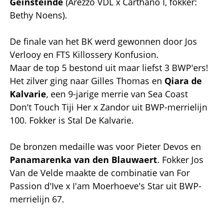
Geinsteinde
(Arezzo VDL x Carthano I, fokker:
Bethy Noens).
De finale van het BK werd gewonnen door Jos
Verlooy en FTS Killossery Konfusion.
Maar de top 5 bestond uit maar liefst 3 BWP'ers!
Het zilver ging naar Gilles Thomas en
Qiara de
Kalvarie
, een 9-jarige merrie van Sea Coast
Don't Touch Tiji Her x Zandor uit BWP-merrielijn
100. Fokker is Stal De Kalvarie.
De bronzen medaille was voor Pieter Devos en
Panamarenka van den Blauwaert
. Fokker Jos
Van de Velde maakte de combinatie van For
Passion d'Ive x I'am Moerhoeve's Star uit BWP-
merrielijn 67.