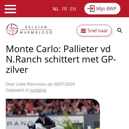
Mijn BWP
NL
FR
EN
Webshop
Equitime
Nieuws
Overslaan
Secundaire
Snel naar
en
Resultaten
Over BWP
naar
navigatie
Monte Carlo: Pallieter vd
de
inhoud
N.Ranch schittert met GP-
gaan
zilver
Door
Lieke Boucneau
op 06/07/2026
Geplaatst in
jumping
Afbeelding