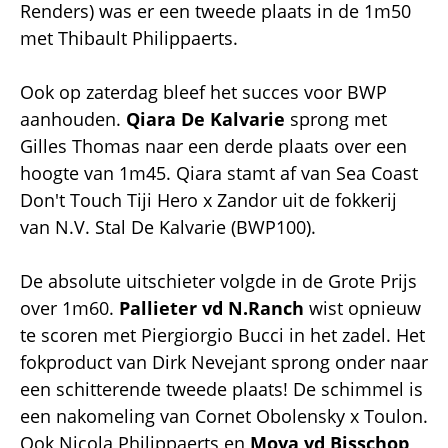
Renders) was er een tweede plaats in de 1m50
met Thibault Philippaerts.
Ook op zaterdag bleef het succes voor BWP
aanhouden.
Qiara De Kalvarie
sprong met
Gilles Thomas naar een derde plaats over een
hoogte van 1m45. Qiara stamt af van Sea Coast
Don't Touch Tiji Hero x Zandor uit de fokkerij
van N.V. Stal De Kalvarie (BWP100).
De absolute uitschieter volgde in de Grote Prijs
over 1m60.
Pallieter vd N.Ranch
wist opnieuw
te scoren met Piergiorgio Bucci in het zadel. Het
fokproduct van Dirk Nevejant sprong onder naar
een schitterende tweede plaats! De schimmel is
een nakomeling van Cornet Obolensky x Toulon.
Ook Nicola Philippaerts en
Moya vd Bisschop