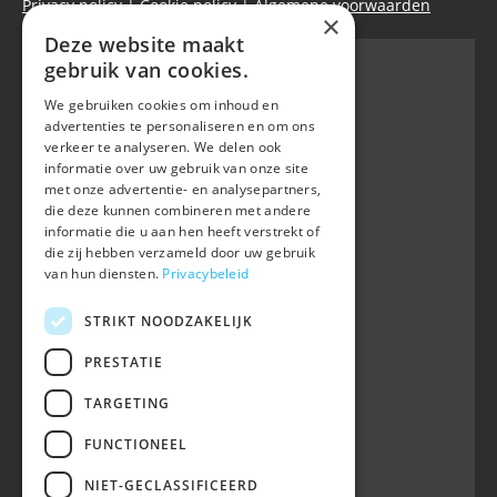
Privacy policy
|
Cookie policy
|
Algemene voorwaarden
×
Deze website maakt
gebruik van cookies.
We gebruiken cookies om inhoud en
Belgian Warmblood - BWP
advertenties te personaliseren en om ons
Waversebaan 99
verkeer te analyseren. We delen ook
B-3050 OUD-HEVERLEE
informatie over uw gebruik van onze site
met onze advertentie- en analysepartners,
+32 (0) 16 47 99 80
die deze kunnen combineren met andere
informatie die u aan hen heeft verstrekt of
info@belgian-warmblood.com
die zij hebben verzameld door uw gebruik
BTW BE 0410.346.424
van hun diensten.
Privacybeleid
RPR Leuven
IBAN BE40 7364 0368 4863
STRIKT NOODZAKELIJK
Volg ons op
PRESTATIE
TARGETING
Wij zijn telefonisch bereikbaar:
FUNCTIONEEL
woe 9u-12u
NIET-GECLASSIFICEERD
maa, din, don, vrij 13u-16u