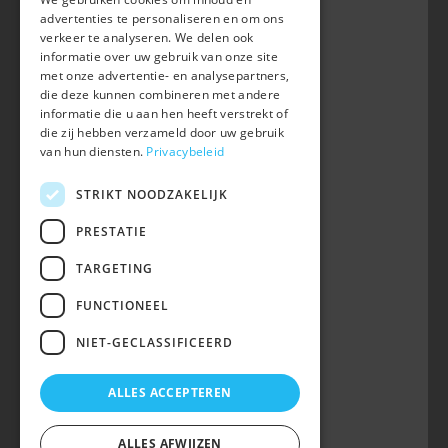
Belgian Warmblood - BWP
advertenties te personaliseren en om ons
Waversebaan 99
verkeer te analyseren. We delen ook
B-3050 OUD-HEVERLEE
informatie over uw gebruik van onze site
met onze advertentie- en analysepartners,
+32 (0) 16 47 99 80
die deze kunnen combineren met andere
informatie die u aan hen heeft verstrekt of
info@belgian-warmblood.com
die zij hebben verzameld door uw gebruik
BTW BE 0410.346.424
van hun diensten.
Privacybeleid
RPR Leuven
IBAN BE40 7364 0368 4863
STRIKT NOODZAKELIJK
Volg ons op
PRESTATIE
TARGETING
Wij zijn telefonisch bereikbaar:
FUNCTIONEEL
woe 9u-12u
NIET-GECLASSIFICEERD
maa, din, don, vrij 13u-16u
op telefoonnummer 016/47 99 80.
ALLES ACCEPTEREN
ALLES AFWIJZEN