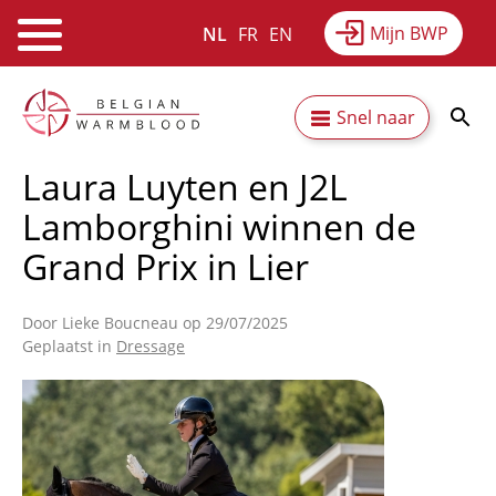
Mijn BWP
NL
FR
EN
Webshop
Equitime
Nieuws
Overslaan
Secundaire
Snel naar
en
Resultaten
Over BWP
naar
navigatie
Laura Luyten en J2L
de
inhoud
Lamborghini winnen de
gaan
Grand Prix in Lier
Door
Lieke Boucneau
op 29/07/2025
Geplaatst in
Dressage
Afbeelding