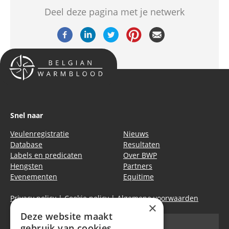
Deel deze pagina met je netwerk
Snel naar
Veulenregistratie
Nieuws
Database
Resultaten
Labels en predicaten
Over BWP
Hengsten
Partners
Evenementen
Equitime
Privacy policy
|
Cookie policy
|
Algemene voorwaarden
×
Deze website maakt
gebruik van cookies.