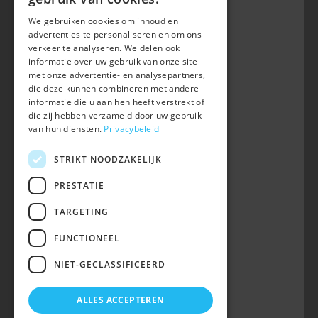
We gebruiken cookies om inhoud en
Belgian Warmblood - BWP
advertenties te personaliseren en om ons
Waversebaan 99
verkeer te analyseren. We delen ook
B-3050 OUD-HEVERLEE
informatie over uw gebruik van onze site
met onze advertentie- en analysepartners,
+32 (0) 16 47 99 80
die deze kunnen combineren met andere
informatie die u aan hen heeft verstrekt of
info@belgian-warmblood.com
die zij hebben verzameld door uw gebruik
BTW BE 0410.346.424
van hun diensten.
Privacybeleid
RPR Leuven
IBAN BE40 7364 0368 4863
STRIKT NOODZAKELIJK
Volg ons op
PRESTATIE
TARGETING
Wij zijn telefonisch bereikbaar:
FUNCTIONEEL
woe 9u-12u
NIET-GECLASSIFICEERD
maa, din, don, vrij 13u-16u
op telefoonnummer 016/47 99 80.
ALLES ACCEPTEREN