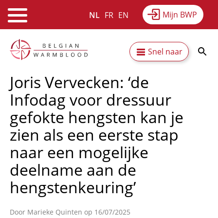
Mijn BWP
NL
FR
EN
Webshop
Equitime
Nieuws
Overslaan
Secundaire
Snel naar
en
Resultaten
Over BWP
naar
navigatie
Joris Vervecken: ‘de
de
inhoud
Infodag voor dressuur
gaan
gefokte hengsten kan je
zien als een eerste stap
naar een mogelijke
deelname aan de
hengstenkeuring’
Door
Marieke Quinten
op 16/07/2025