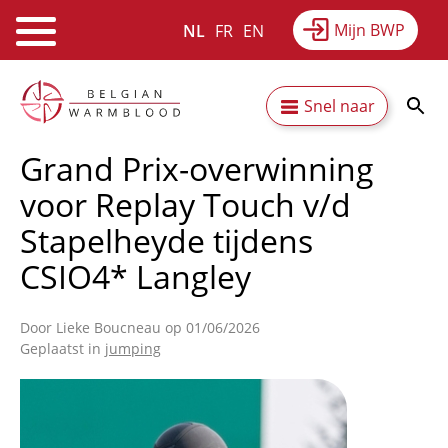
Mijn BWP
NL
FR
EN
Webshop
Equitime
Nieuws
Overslaan
Secundaire
Snel naar
en
Resultaten
Over BWP
naar
navigatie
Grand Prix-overwinning
de
inhoud
voor Replay Touch v/d
gaan
Stapelheyde tijdens
CSIO4* Langley
Door
Lieke Boucneau
op 01/06/2026
Geplaatst in
jumping
Afbeelding