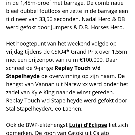
in de 1,45m-proef met barrage. De combinatie
bleef dubbel foutloos en zette in de barrage een
tijd neer van 33,56 seconden. Nadal Hero & DB
werd gefokt door Jumpers & D.B. Horses Hero.
Het hoogtepunt van het weekend volgde op
vrijdag tijdens de CSIO4* Grand Prix over 1,55m
met een prijzenpot van ruim €100.000. Daar
schreef de 9-jarige
Replay Touch v/d
Stapelheyde
de overwinning op zijn naam. De
hengst van Vannan uit Narew xx werd onder het
zadel van Kyle King naar de winst gereden.
Replay Touch v/d Stapelheyde werd gefokt door
Stal Stapelheyde/Cleo Laenen.
Ook de BWP-elitehengst
Luigi d'Eclipse
liet zich
opmerken. De zoon van Catoki uit Calato