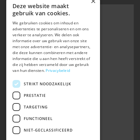
×
Deze website maakt
gebruik van cookies.
We gebruiken cookies om inhoud en
Belgian Warmblood - BWP
advertenties te personaliseren en om ons
Waversebaan 99
verkeer te analyseren. We delen ook
B-3050 OUD-HEVERLEE
informatie over uw gebruik van onze site
met onze advertentie- en analysepartners,
+32 (0) 16 47 99 80
die deze kunnen combineren met andere
informatie die u aan hen heeft verstrekt of
info@belgian-warmblood.com
die zij hebben verzameld door uw gebruik
BTW BE 0410.346.424
van hun diensten.
Privacybeleid
RPR Leuven
IBAN BE40 7364 0368 4863
STRIKT NOODZAKELIJK
Volg ons op
PRESTATIE
TARGETING
Wij zijn telefonisch bereikbaar:
FUNCTIONEEL
woe 9u-12u
NIET-GECLASSIFICEERD
maa, din, don, vrij 13u-16u
op telefoonnummer 016/47 99 80.