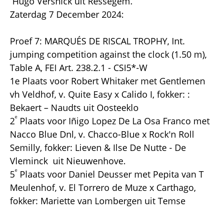
Hugo Versnick uit Ressegem.
Zaterdag 7 December 2024:
Proef 7: MARQUÉS DE RISCAL TROPHY, Int.
jumping competition against the clock (1.50 m),
Table A, FEI Art. 238.2.1 - CSI5*-W
1e Plaats voor Robert Whitaker met Gentlemen
vh Veldhof, v. Quite Easy x Calido I, fokker: :
Bekaert – Naudts uit Oosteeklo
e
2
Plaats voor Iñigo Lopez De La Osa Franco met
Nacco Blue Dnl, v. Chacco-Blue x Rock'n Roll
Semilly, fokker: Lieven & Ilse De Nutte - De
Vleminck uit Nieuwenhove.
e
5
Plaats voor Daniel Deusser met Pepita van T
Meulenhof, v. El Torrero de Muze x Carthago,
fokker: Mariette van Lombergen uit Temse