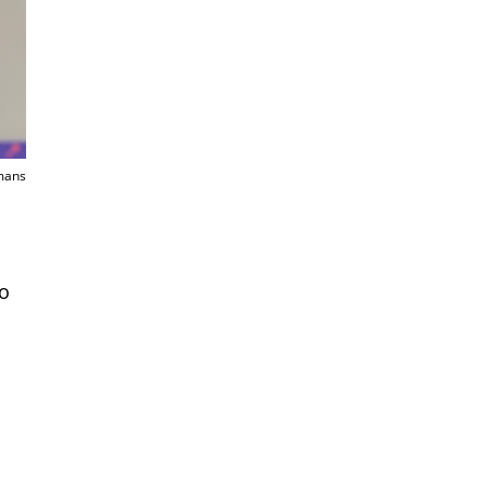
mans
do