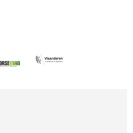
Afbeelding
ing