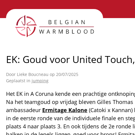
Overslaan
en
S
naar
de
n
inhoud
gaan
EK: Goud voor United Touch,
Door
Lieke Boucneau
op 20/07/2025
Geplaatst in
jumping
Het EK in A Coruna kende een prachtige ontknopin
Na het teamgoud op vrijdag bleven Gilles Thomas
ambassadeur
Ermitage Kalone
(Catoki x Kannan) 
in de eerste ronde van de individuele finale en ste
plaats 4 naar plaats 3. En ook tijdens de 2e ronde l
balken in de lepels liggen, goed voor brons! Ermita