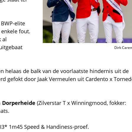
 BWP-elite
 enkele fout.
 al
uitgebaat
Dirk Care
en helaas de balk van de voorlaatste hindernis uit de
werd gefokt door Jaak Vermeulen uit Cardento x Torne
n Dorperheide
(Zilverstar T x Winningmood, fokker:
aats.
SI3* 1m45 Speed & Handiness-proef.