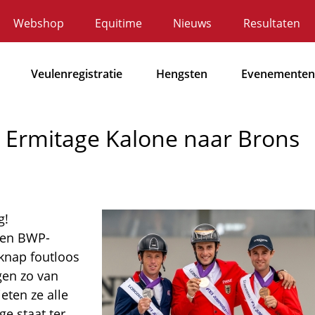
Webshop
Equitime
Nieuws
Resultaten
ecundaire
avigatie
Veulenregistratie
Hengsten
Evenementen
Hoofdnavigatie
 Ermitage Kalone naar Brons
g!
Afbeelding
 en BWP-
knap foutloos
gen zo van
ieten ze alle
ge staat ter