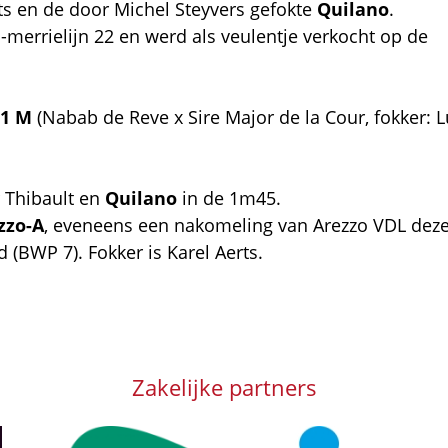
rts en de door Michel Steyvers gefokte
Quilano
.
merrielijn 22 en werd als veulentje verkocht op de
11 M
(Nabab de Reve x Sire Major de la Cour, fokker: 
r Thibault en
Quilano
in de 1m45.
zzo-A
, eveneens een nakomeling van Arezzo VDL dez
 (BWP 7). Fokker is Karel Aerts.
Zakelijke partners
Afbeelding
Afbeelding
Afb