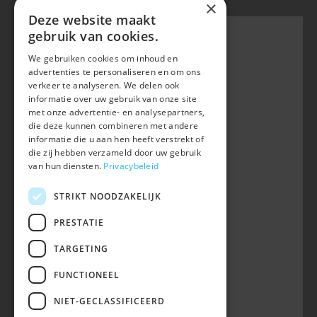
×
Deze website maakt
gebruik van cookies.
We gebruiken cookies om inhoud en
Belgian Warmblood - BWP
advertenties te personaliseren en om ons
Waversebaan 99
verkeer te analyseren. We delen ook
B-3050 OUD-HEVERLEE
informatie over uw gebruik van onze site
met onze advertentie- en analysepartners,
+32 (0) 16 47 99 80
die deze kunnen combineren met andere
informatie die u aan hen heeft verstrekt of
info@belgian-warmblood.com
die zij hebben verzameld door uw gebruik
BTW BE 0410.346.424
van hun diensten.
Privacybeleid
RPR Leuven
IBAN BE40 7364 0368 4863
STRIKT NOODZAKELIJK
Volg ons op
PRESTATIE
TARGETING
Wij zijn telefonisch bereikbaar:
FUNCTIONEEL
woe 9u-12u
NIET-GECLASSIFICEERD
maa, din, don, vrij 13u-16u