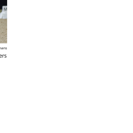
mans
ers