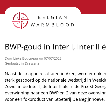
Overslaan
en
S
naar
de
n
inhoud
gaan
BWP-goud in Inter I, Inter I
Door
Lieke Boucneau
op 07/07/2025
Geplaatst in
Dressage
Naast de knappe resultaten in Aken, werd er ook in
sterk gescoord op de nationale wedstrijd in Weeld
Zowel in de Inter I, de Inter II als in de Prix St-Geo
overwinning naar een BWP'er. 2 van deze overwin
voor een fokproduct van Stoeterij De Begijnhoeve.