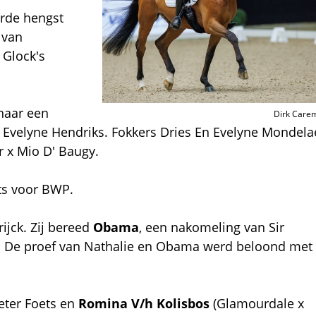
urde hengst
 van
 Glock's
naar een
Dirk Care
Evelyne Hendriks. Fokkers Dries En Evelyne Mondela
 x Mio D' Baugy.
ts voor BWP.
ijck. Zij bereed
Obama
, een nakomeling van Sir
es. De proef van Nathalie en Obama werd beloond met
eter Foets en
Romina V/h Kolisbos
(Glamourdale x