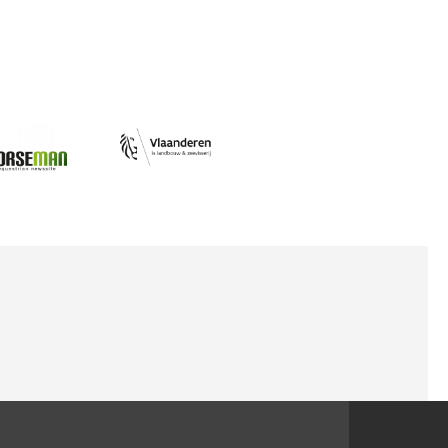
Afbeelding
ing