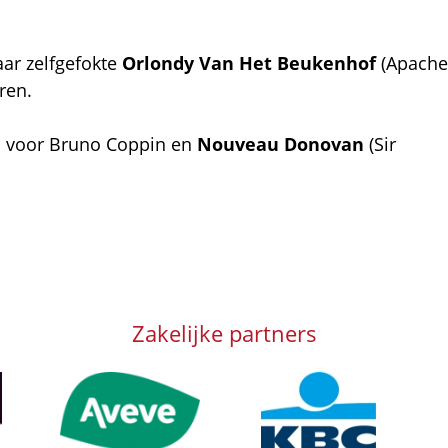
ar zelfgefokte
Orlondy Van Het Beukenhof
(Apache
ren.
ts voor Bruno Coppin en
Nouveau Donovan
(Sir
Zakelijke partners
Afbeelding
Afbeelding
Afb