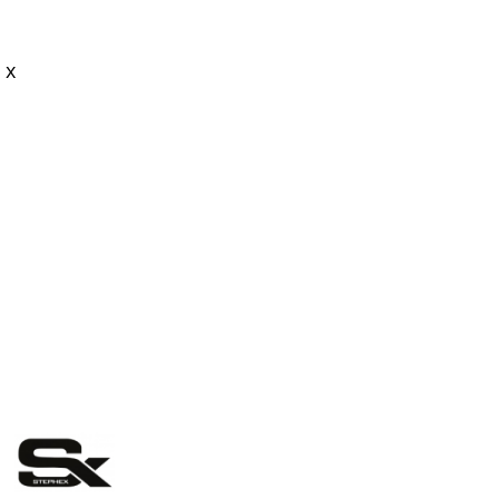
 x
eelding