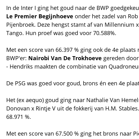
In de Inter I ging het goud naar de BWP goedgeke
Le Premier Begijnhoeve
onder het zadel van Rob
Pijenbroek. Deze hengst stamt af van Millennium x
Tango. Hun proef was goed voor 70.588%.
Met een score van 66.397 % ging ook de 4e plaats 
BWP'er:
Nairobi Van De Trokhoeve
gereden door 
- Hendriks maakten de combinatie van Quadroneur
De PSG was goed voor goud, brons én een 4e plaa
Het (ex aequo) goud ging naar Nathalie Van Hemelr
Donovan x Rintje V uit de fokkerij van H.M. Stabl
68.971 %.
Met een score van 67.500 % ging het brons naar Pi