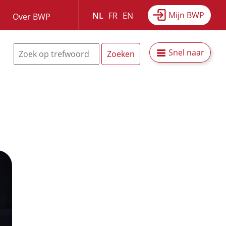
Mijn BWP
NL
FR
EN
Over BWP
Snel naar