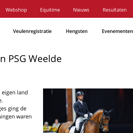
Webshop
Equitime
Nieuws
Resultaten
ecundaire
avigatie
Veulenregistratie
Hengsten
Evenementen
Hoofdnavigatie
I én PSG Weelde
 eigen land
Afbeelding
e.
rges ging de
ningen waren