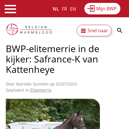
Mijn BWP
NL
FR
EN
Webshop
Equitime
Nieuws
Overslaan
Secundaire
Snel naar
en
Resultaten
Over BWP
naar
navigatie
BWP-elitemerrie in de
de
inhoud
kijker: Safrance-K van
gaan
Kattenheye
Door
Marieke Quinten
op 02/07/2025
Geplaatst in
Elitemerrie
Afbeelding