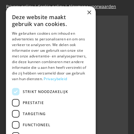
Privacy policy
|
Cookie policy
|
Algemene voorwaarden
×
Deze website maakt
gebruik van cookies.
We gebruiken cookies om inhoud en
Belgian Warmblood - BWP
advertenties te personaliseren en om ons
Waversebaan 99
verkeer te analyseren. We delen ook
B-3050 OUD-HEVERLEE
informatie over uw gebruik van onze site
met onze advertentie- en analysepartners,
+32 (0) 16 47 99 80
die deze kunnen combineren met andere
informatie die u aan hen heeft verstrekt of
info@belgian-warmblood.com
die zij hebben verzameld door uw gebruik
BTW BE 0410.346.424
van hun diensten.
Privacybeleid
RPR Leuven
IBAN BE40 7364 0368 4863
STRIKT NOODZAKELIJK
Volg ons op
PRESTATIE
TARGETING
Wij zijn telefonisch bereikbaar:
FUNCTIONEEL
woe 9u-12u