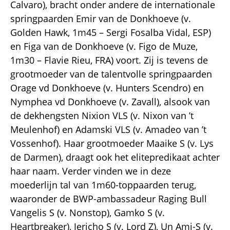
Calvaro), bracht onder andere de internationale
springpaarden Emir van de Donkhoeve (v.
Golden Hawk, 1m45 – Sergi Fosalba Vidal, ESP)
en Figa van de Donkhoeve (v. Figo de Muze,
1m30 – Flavie Rieu, FRA) voort. Zij is tevens de
grootmoeder van de talentvolle springpaarden
Orage vd Donkhoeve (v. Hunters Scendro) en
Nymphea vd Donkhoeve (v. Zavall), alsook van
de dekhengsten Nixion VLS (v. Nixon van ’t
Meulenhof) en Adamski VLS (v. Amadeo van ’t
Vossenhof). Haar grootmoeder Maaike S (v. Lys
de Darmen), draagt ook het elitepredikaat achter
haar naam. Verder vinden we in deze
moederlijn tal van 1m60-toppaarden terug,
waaronder de BWP-ambassadeur Raging Bull
Vangelis S (v. Nonstop), Gamko S (v.
Heartbreaker), Jericho S (v. Lord Z), Un Ami-S (v.