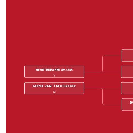
HEARTBREAKER 89.4335
V
GEENA VAN 'T ROOSAKKER
M
B