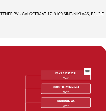
ENER BV - GALGSTRAAT 17, 9100 SINT-NIKLAAS, BELGIË
FAX I 210372054
VVVV
DORETTE 210269603
MVVV
KORIDON XX
VMVV