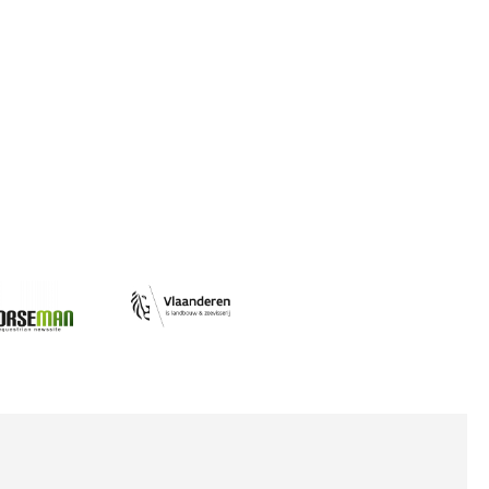
Afbeelding
ing