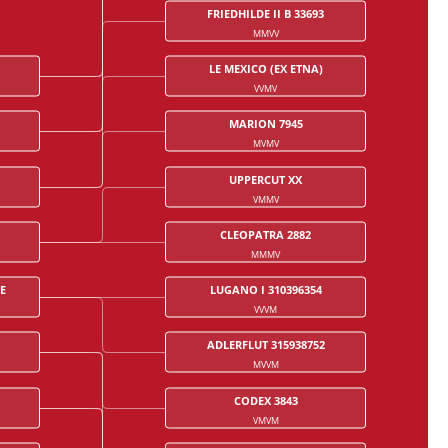
FRIEDHILDE II B 33693
MMVV
LE MEXICO (EX ETNA)
VVMV
MARION 7945
MVMV
UPPERCUT XX
VMMV
CLEOPATRA 2882
MMMV
E
LUGANO I 310396354
VVVM
ADLERFLUT 315938752
MVVM
CODEX 3843
VMVM