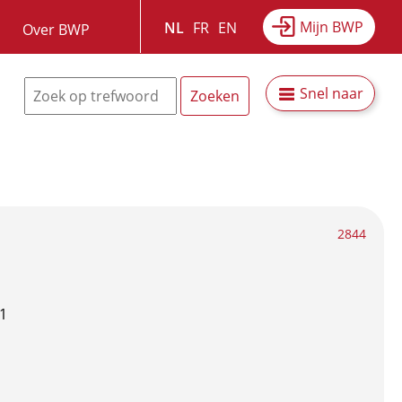
Mijn BWP
NL
FR
EN
Over BWP
Snel naar
2844
1