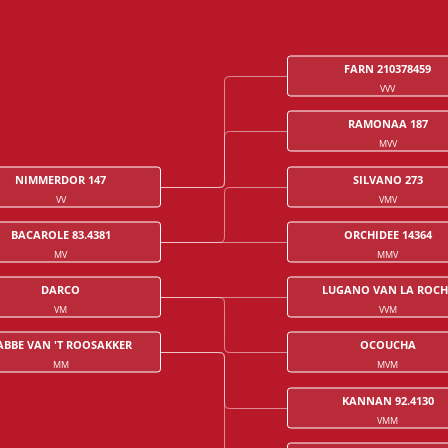
FARN 210378459
VVV
RAMONAA 187
MVV
NIMMERDOR 147
SILVANO 273
VV
VMV
BACAROLE 83.4381
ORCHIDEE 14364
MV
MMV
DARCO
LUGANO VAN LA ROCH
VM
VVM
ABBE VAN 'T ROOSAKKER
OCOUCHA
MM
MVM
KANNAN 92.4130
VMM