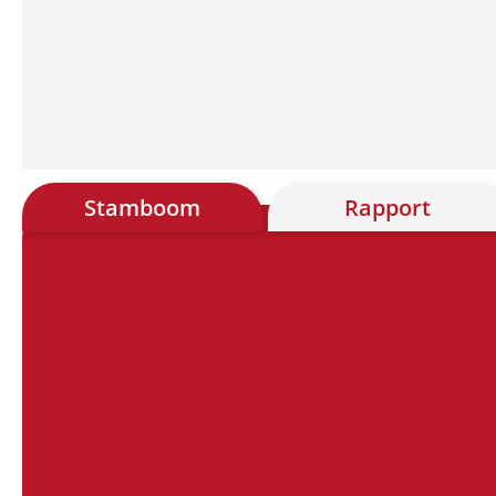
Stamboom
Rapport
Chart
Chart with 28 data points.