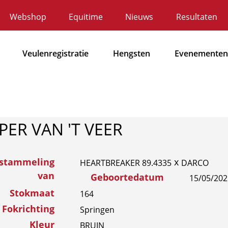
Webshop
Equitime
Nieuws
Resultaten
ecundaire
avigatie
Veulenregistratie
Hengsten
Evenementen
Hoofdnavigatie
PER VAN 'T VEER
fstammeling
x
HEARTBREAKER 89.4335
DARCO
van
Geboortedatum
15/05/202
Stokmaat
164
Fokrichting
Springen
Kleur
BRUIN