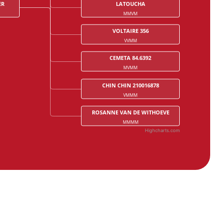
ER
LATOUCHA
MMVM
VOLTAIRE 356
VVMM
CEMETA 84.6392
MVMM
CHIN CHIN 210016878
VMMM
ROSANNE VAN DE WITHOEVE
MMMM
Highcharts.com