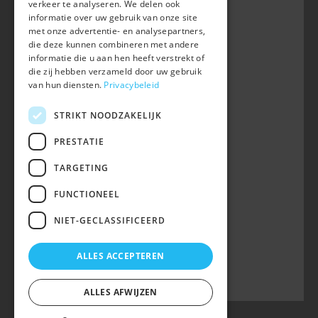
verkeer te analyseren. We delen ook
B-3050 OUD-HEVERLEE
informatie over uw gebruik van onze site
met onze advertentie- en analysepartners,
+32 (0) 16 47 99 80
die deze kunnen combineren met andere
informatie die u aan hen heeft verstrekt of
info@belgian-warmblood.com
die zij hebben verzameld door uw gebruik
BTW BE 0410.346.424
van hun diensten.
Privacybeleid
RPR Leuven
IBAN BE40 7364 0368 4863
STRIKT NOODZAKELIJK
Volg ons op
PRESTATIE
TARGETING
Wij zijn telefonisch bereikbaar:
FUNCTIONEEL
woe 9u-12u
NIET-GECLASSIFICEERD
maa, din, don, vrij 13u-16u
op telefoonnummer 016/47 99 80.
ALLES ACCEPTEREN
ALLES AFWIJZEN