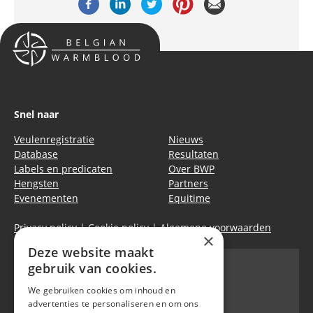
Snel naar
Veulenregistratie
Nieuws
Database
Resultaten
Labels en predicaten
Over BWP
Hengsten
Partners
Evenementen
Equitime
Privacy policy
|
Cookie policy
|
Algemene voorwaarden
×
Deze website maakt
gebruik van cookies.
We gebruiken cookies om inhoud en
Belgian Warmblood - BWP
advertenties te personaliseren en om ons
Waversebaan 99