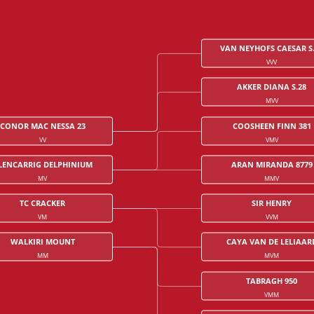
VAN NEYHOFS CAESAR S
VVV
AKKER DIANA S.28
MVV
CONOR MAC NESSA 23
COOSHEEN FINN 381
VV
VMV
LENCARRIG DELPHINIUM
ARAN MIRANDA 8779
MV
MMV
TC CRACKER
SIR HENRY
VM
VVM
WALKIRI MOUNT
CAYA VAN DE LELIAAR
MM
MVM
TABRAGH 950
VMM