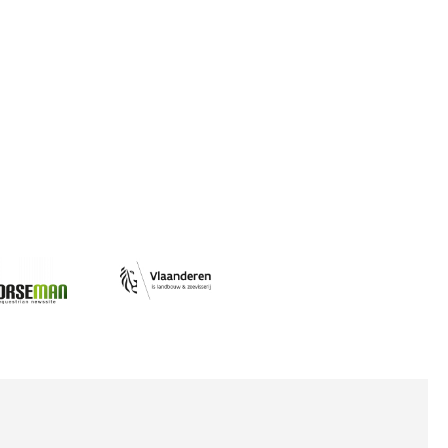
Afbeelding
ing