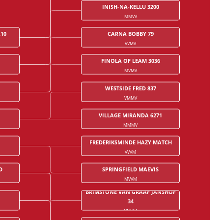
INISH-NA-KELLU 3200
MMVV
.10
CARNA BOBBY 79
VVMV
FINOLA OF LEAM 3036
MVMV
WESTSIDE FRED 837
VMMV
VILLAGE MIRANDA 6271
MMMV
FREDERIKSMINDE HAZY MATCH
VVVM
D
SPRINGFIELD MAEVIS
MVVM
BRIMSTONE VAN GRAAF JANSHOF
34
VMVM