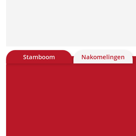
Stamboom
Nakomelingen
Chart
Chart with 28 data points.