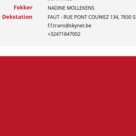
Fokker
NADINE MOLLEKENS
Dekstation
FAUT - RUE PONT COUWEZ 134, 7830 SI
f.f.trans@skynet.be
+32471847002