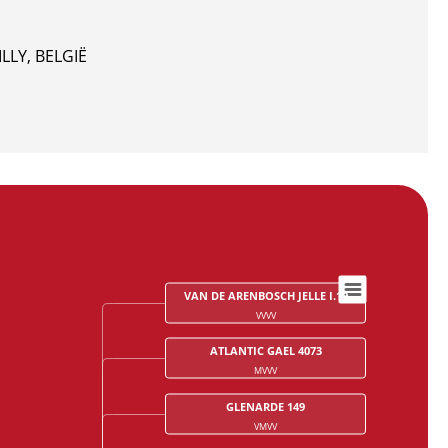
LLY, BELGIË
VAN DE ARENBOSCH JELLE I.19
VVVV
ATLANTIC GAEL 4073
MVVV
GLENARDE 149
VMVV