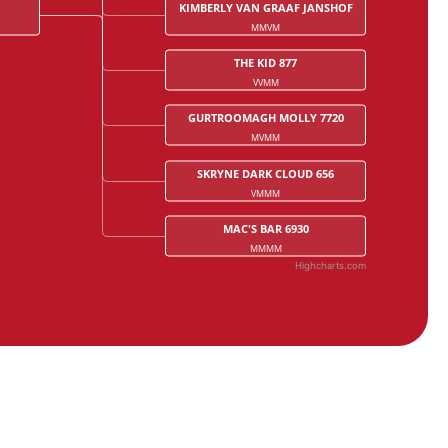
KIMBERLY VAN GRAAF JANSHOF
MMVM
THE KID 877
VVMM
GURTROOMAGH MOLLY 7720
MVMM
SKRYNE DARK CLOUD 656
VMMM
MAC'S BAR 6930
MMMM
Highcharts.com