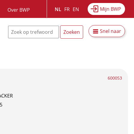
Mijn BWP
NL
FR
EN
Over BWP
Snel naar
600053
ACKER
5