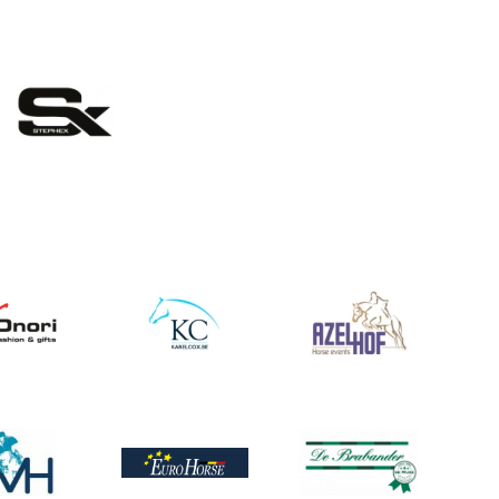
eelding
ing
Afbeelding
Afbeelding
ing
Afbeelding
Afbeelding