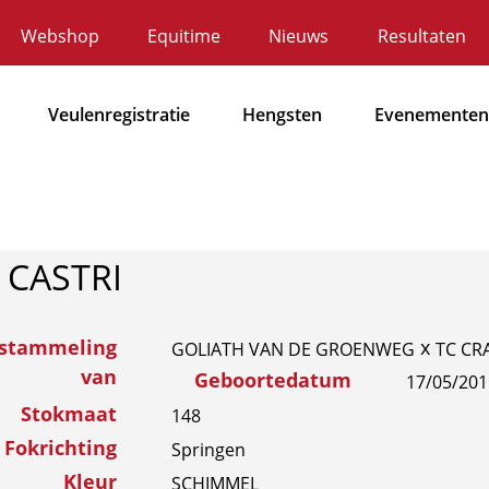
Webshop
Equitime
Nieuws
Resultaten
ecundaire
avigatie
Veulenregistratie
Hengsten
Evenementen
Hoofdnavigatie
I CASTRI
fstammeling
x
GOLIATH VAN DE GROENWEG
TC CR
van
Geboortedatum
17/05/201
Stokmaat
148
Fokrichting
Springen
Kleur
SCHIMMEL