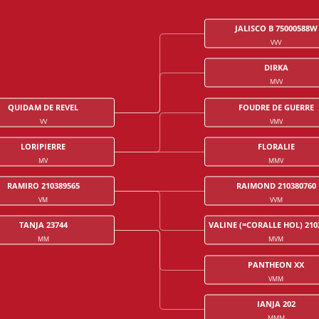
JALISCO B 75000588W
VVV
DIRKA
MVV
QUIDAM DE REVEL
FOUDRE DE GUERRE
VV
VMV
LORIPIERRE
FLORALIE
MV
MMV
RAMIRO 210389565
RAIMOND 210380760
VM
VVM
TANJA 23744
VALINE (=CORALLE HOL) 210
MM
MVM
PANTHEON XX
VMM
IANJA 202
MMM