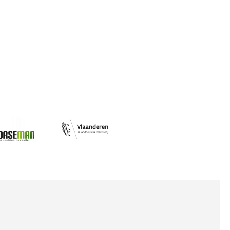
Afbeelding
ing