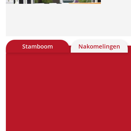
Stamboom
Nakomelingen
Chart
Chart with 28 data points.