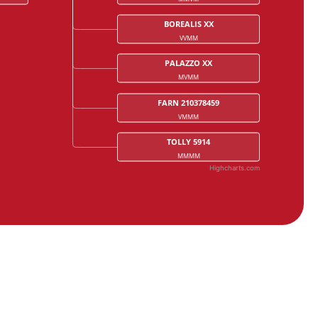
BOREALIS XX
VVMM
PALAZZO XX
MVMM
FARN 210378459
VMMM
TOLLY 5914
MMMM
Highcharts.com