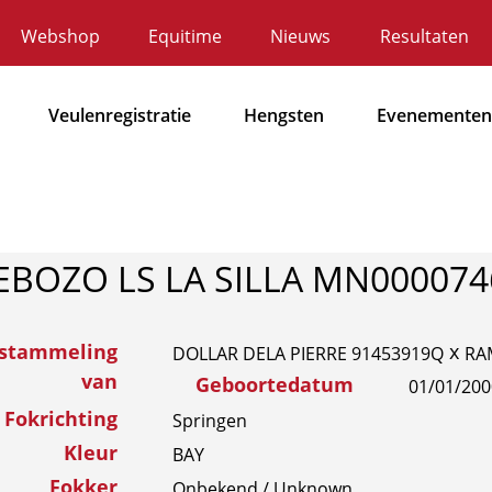
Webshop
Equitime
Nieuws
Resultaten
ecundaire
avigatie
Veulenregistratie
Hengsten
Evenementen
Hoofdnavigatie
EBOZO LS LA SILLA MN000074
fstammeling
x
DOLLAR DELA PIERRE 91453919Q
RA
van
Geboortedatum
01/01/200
Fokrichting
Springen
Kleur
BAY
Fokker
Onbekend / Unknown