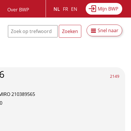
Mijn BWP
NL
FR
EN
Over BWP
Snel naar
6
2149
MIRO 210389565
0