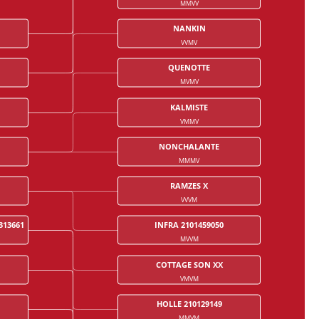
MMVV
NANKIN
VVMV
QUENOTTE
MVMV
KALMISTE
VMMV
NONCHALANTE
MMMV
RAMZES X
VVVM
313661
INFRA 2101459050
MVVM
COTTAGE SON XX
VMVM
HOLLE 210129149
MMVM