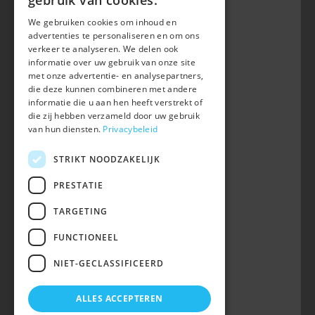
gebruik van cookies.
We gebruiken cookies om inhoud en
Belgian Warmblood - BWP
advertenties te personaliseren en om ons
Waversebaan 99
verkeer te analyseren. We delen ook
B-3050 OUD-HEVERLEE
informatie over uw gebruik van onze site
met onze advertentie- en analysepartners,
+32 (0) 16 47 99 80
die deze kunnen combineren met andere
informatie die u aan hen heeft verstrekt of
info@belgian-warmblood.com
die zij hebben verzameld door uw gebruik
BTW BE 0410.346.424
van hun diensten.
Privacybeleid
RPR Leuven
IBAN BE40 7364 0368 4863
STRIKT NOODZAKELIJK
Volg ons op
PRESTATIE
TARGETING
Wij zijn telefonisch bereikbaar:
FUNCTIONEEL
woe 9u-12u
NIET-GECLASSIFICEERD
maa, din, don, vrij 13u-16u
op telefoonnummer 016/47 99 80.
ALLES ACCEPTEREN