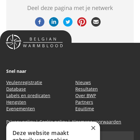
Deel deze pagina met je netwerk
Snel naar
Veulenregistratie
Nieuws
Database
Resultaten
Labels en predicaten
Over BWP
Hengsten
Partners
Evenementen
Equitime
Privacy policy
|
Cookie policy
|
Algemene voorwaarden
×
Deze website maakt