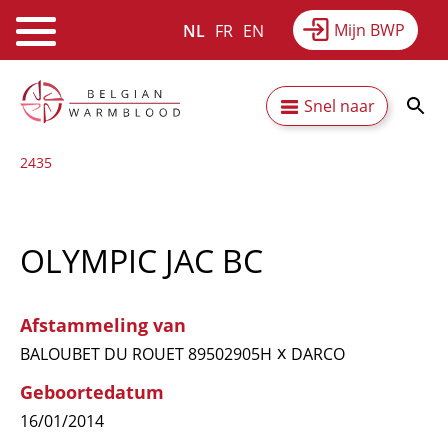
Mijn BWP
NL
FR
EN
Webshop
Equitime
Nieuws
Overslaan
Secundaire
Snel naar
en
Resultaten
Over BWP
naar
navigatie
2435
de
inhoud
gaan
OLYMPIC JAC BC
Afstammeling van
x
BALOUBET DU ROUET 89502905H
DARCO
Geboortedatum
16/01/2014