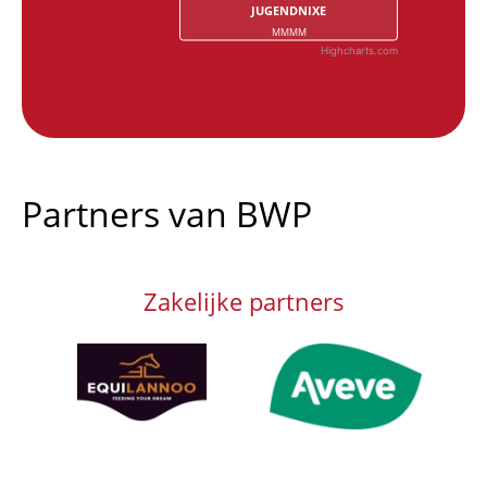
JUGENDNIXE
MMMM
Highcharts.com
End of interactive chart.
Partners van BWP
Zakelijke partners
Afbeelding
Afbeelding