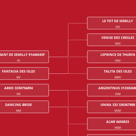
LE TOT DE SEMILLY
VVV
VENISE DES CRESLES
MVV
ANT DE SEMILLY 91446545F
LEPRINCE DE THURIN
VV
VMV
FANTASIA DES ISLES
TALITA DES ISLES
MV
MMV
ARKO 3330756894
ARGENTINUS 31330268
VM
VVM
DANCING BRIDE
UNIKA 333 330367988
MM
MVM
ALME 6650833
VMM