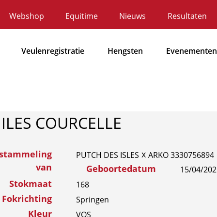
Webshop
Equitime
Nieuws
Resultaten
ecundaire
avigatie
Veulenregistratie
Hengsten
Evenementen
Hoofdnavigatie
 ILES COURCELLE
fstammeling
x
PUTCH DES ISLES
ARKO 3330756894
van
Geboortedatum
15/04/202
Stokmaat
168
Fokrichting
Springen
Kleur
VOS