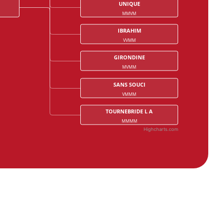
UNIQUE
MMVM
IBRAHIM
VVMM
GIRONDINE
MVMM
SANS SOUCI
VMMM
TOURNEBRIDE L A
MMMM
Highcharts.com