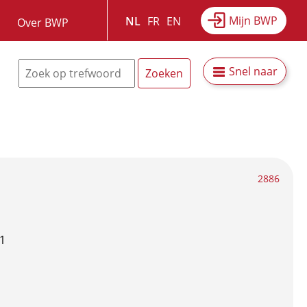
Mijn BWP
NL
FR
EN
Over BWP
Snel naar
2886
1