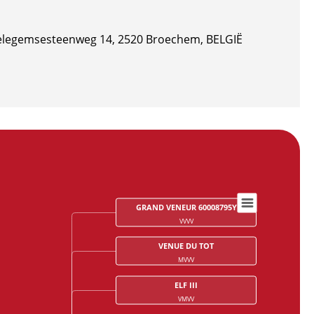
legemsesteenweg 14, 2520 Broechem, BELGIË
GRAND VENEUR 60008795Y
VVVV
VENUE DU TOT
MVVV
ELF III
VMVV