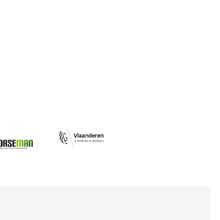
Afbeelding
ing