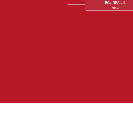
KALINKA L B
MMM