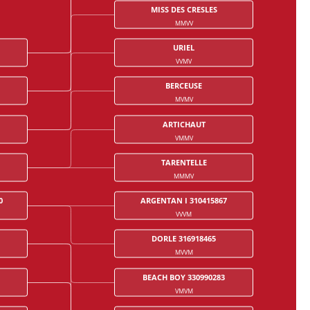
MISS DES CRESLES
MMVV
URIEL
VVMV
BERCEUSE
MVMV
ARTICHAUT
VMMV
TARENTELLE
MMMV
0
ARGENTAN I 310415867
VVVM
DORLE 316918465
MVVM
BEACH BOY 330990283
VMVM