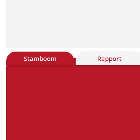
Stamboom
Rapport
Chart
Chart with 28 data points.