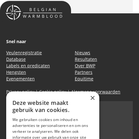
Snel naar
Veulenregistratie
Nieuws
Database
Resultaten
Labels en predicaten
Over BWP
Hengsten
Partners
Evenementen
Equitime
Privacy policy
|
Cookie policy
|
Algemene voorwaarden
×
Deze website maakt
gebruik van cookies.
We gebruiken cookies om inhoud en
Belgian Warmblood - BWP
advertenties te personaliseren en om ons
Waversebaan 99
verkeer te analyseren. We delen ook
B-3050 OUD-HEVERLEE
informatie over uw gebruik van onze site