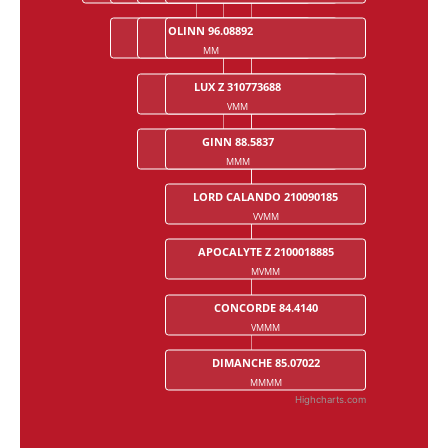
OLINN 96.08892
MOVERA 94.4562
JOLANDA 91.7457
MM
MVM
MVVM
LUX Z 310773688
BERNSTEIN 83.7741
VMM
VMVM
GINN 88.5837
GOVERA 88.4910
MMM
MMVM
LORD CALANDO 210090185
VVMM
APOCALYTE Z 2100018885
MVMM
CONCORDE 84.4140
VMMM
DIMANCHE 85.07022
MMMM
Highcharts.com
End of interactive chart.