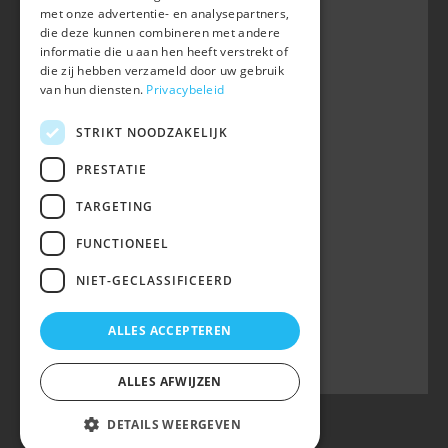
met onze advertentie- en analysepartners,
+32 (0) 16 47 99 80
die deze kunnen combineren met andere
informatie die u aan hen heeft verstrekt of
info@belgian-warmblood.com
die zij hebben verzameld door uw gebruik
BTW BE 0410.346.424
van hun diensten.
Privacybeleid
RPR Leuven
IBAN BE40 7364 0368 4863
STRIKT NOODZAKELIJK
Volg ons op
PRESTATIE
TARGETING
Wij zijn telefonisch bereikbaar:
FUNCTIONEEL
woe 9u-12u
NIET-GECLASSIFICEERD
maa, din, don, vrij 13u-16u
op telefoonnummer 016/47 99 80.
ALLES ACCEPTEREN
ALLES AFWIJZEN
DETAILS WEERGEVEN