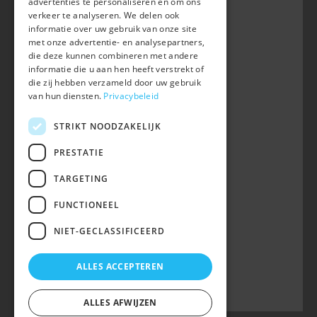
advertenties te personaliseren en om ons
Waversebaan 99
verkeer te analyseren. We delen ook
B-3050 OUD-HEVERLEE
informatie over uw gebruik van onze site
met onze advertentie- en analysepartners,
+32 (0) 16 47 99 80
die deze kunnen combineren met andere
informatie die u aan hen heeft verstrekt of
info@belgian-warmblood.com
die zij hebben verzameld door uw gebruik
BTW BE 0410.346.424
van hun diensten.
Privacybeleid
RPR Leuven
IBAN BE40 7364 0368 4863
STRIKT NOODZAKELIJK
Volg ons op
PRESTATIE
TARGETING
Wij zijn telefonisch bereikbaar:
FUNCTIONEEL
woe 9u-12u
NIET-GECLASSIFICEERD
maa, din, don, vrij 13u-16u
op telefoonnummer 016/47 99 80.
ALLES ACCEPTEREN
ALLES AFWIJZEN