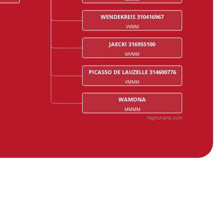
WENDEKREIS 310416967
VVMM
JAECKI 316955100
MVMM
PICASSO DE LAUZELLE 314600776
VMMM
WAMONA
MMMM
Highcharts.com