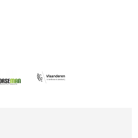
Afbeelding
ing