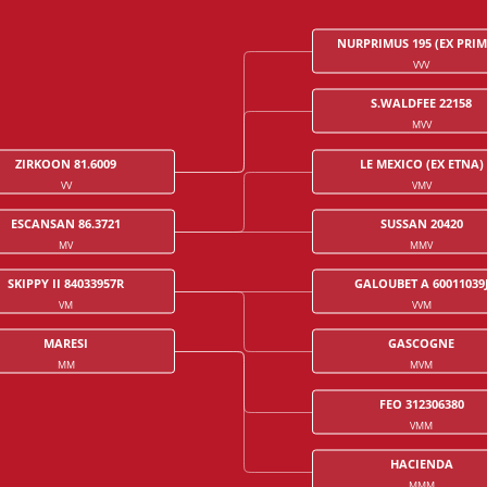
NURPRIMUS 195 (EX PRIM
VVV
S.WALDFEE 22158
MVV
ZIRKOON 81.6009
LE MEXICO (EX ETNA)
VV
VMV
ESCANSAN 86.3721
SUSSAN 20420
MV
MMV
SKIPPY II 84033957R
GALOUBET A 60011039
VM
VVM
MARESI
GASCOGNE
MM
MVM
FEO 312306380
VMM
HACIENDA
MMM