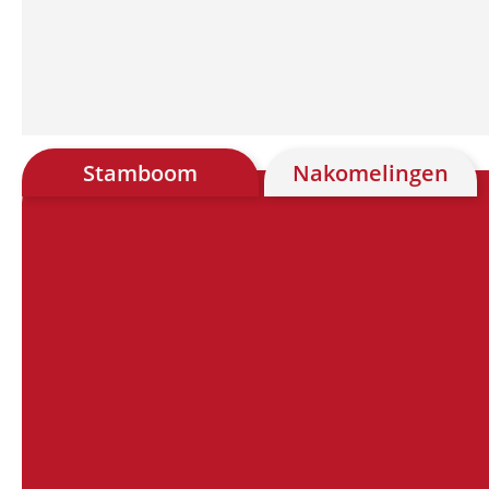
Stamboom
Nakomelingen
Chart
Chart with 28 data points.