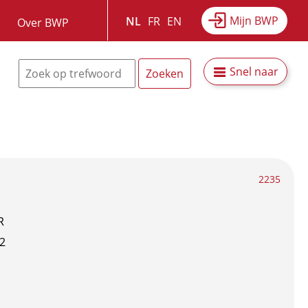
Mijn BWP
NL
FR
EN
Over BWP
Snel naar
2235
R
2