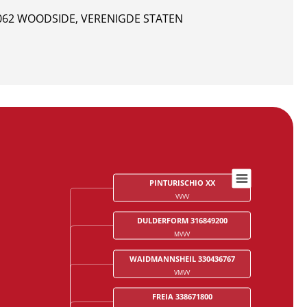
4062 WOODSIDE, VERENIGDE STATEN
PINTURISCHIO XX
VVVV
DULDERFORM 316849200
MVVV
WAIDMANNSHEIL 330436767
VMVV
FREIA 338671800