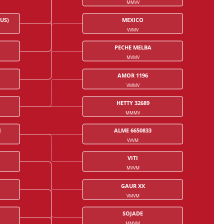
MMVV
US)
MEXICO
VVMV
PECHE MELBA
MVMV
AMOR 1196
VMMV
HETTY 32689
MMMV
J
ALME 6650833
VVVM
VITI
MVVM
GAUR XX
VMVM
SOJADE
MMVM