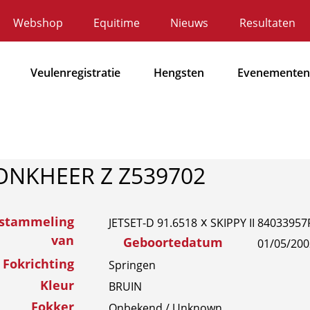
Webshop
Equitime
Nieuws
Resultaten
ecundaire
avigatie
Veulenregistratie
Hengsten
Evenementen
Hoofdnavigatie
ONKHEER Z Z539702
fstammeling
x
JETSET-D 91.6518
SKIPPY II 84033957
van
Geboortedatum
01/05/200
Fokrichting
Springen
Kleur
BRUIN
Fokker
Onbekend / Unknown