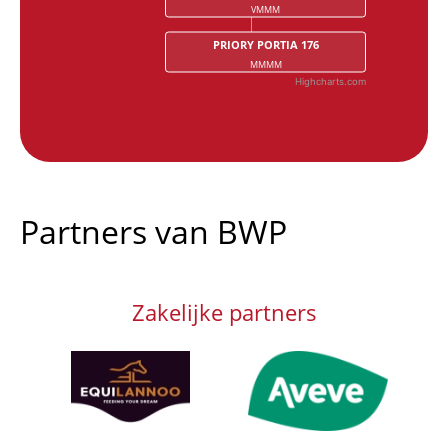
VMMM
PRIORY PORTIA 176
MMMM
Highcharts.com
End of interactive chart.
Partners van BWP
Zakelijke partners
Afbeelding
Afbeelding