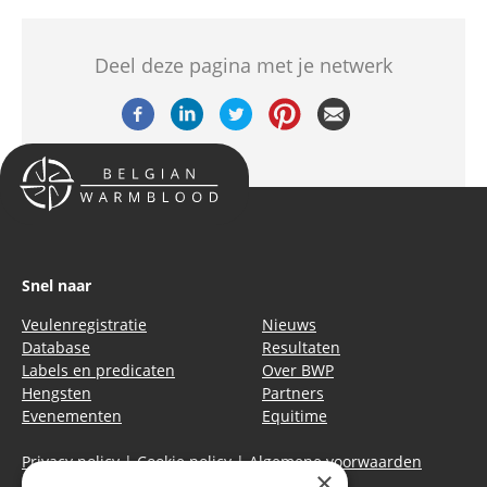
Deel deze pagina met je netwerk
Snel naar
Veulenregistratie
Nieuws
Database
Resultaten
Labels en predicaten
Over BWP
Hengsten
Partners
Evenementen
Equitime
Privacy policy
|
Cookie policy
|
Algemene voorwaarden
×