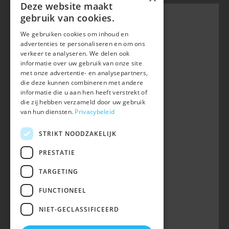
Deze website maakt
gebruik van cookies.
We gebruiken cookies om inhoud en
Belgian Warmblood - BWP
advertenties te personaliseren en om ons
Waversebaan 99
verkeer te analyseren. We delen ook
B-3050 OUD-HEVERLEE
informatie over uw gebruik van onze site
met onze advertentie- en analysepartners,
+32 (0) 16 47 99 80
die deze kunnen combineren met andere
informatie die u aan hen heeft verstrekt of
info@belgian-warmblood.com
die zij hebben verzameld door uw gebruik
BTW BE 0410.346.424
van hun diensten.
Privacybeleid
RPR Leuven
IBAN BE40 7364 0368 4863
STRIKT NOODZAKELIJK
Volg ons op
PRESTATIE
TARGETING
Wij zijn telefonisch bereikbaar:
FUNCTIONEEL
woe 9u-12u
NIET-GECLASSIFICEERD
maa, din, don, vrij 13u-16u
op telefoonnummer 016/47 99 80.