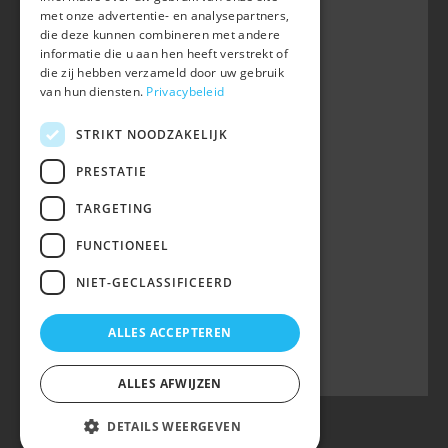
met onze advertentie- en analysepartners,
+32 (0) 16 47 99 80
die deze kunnen combineren met andere
informatie die u aan hen heeft verstrekt of
info@belgian-warmblood.com
die zij hebben verzameld door uw gebruik
BTW BE 0410.346.424
van hun diensten.
Privacybeleid
RPR Leuven
IBAN BE40 7364 0368 4863
STRIKT NOODZAKELIJK
Volg ons op
PRESTATIE
TARGETING
Wij zijn telefonisch bereikbaar:
FUNCTIONEEL
woe 9u-12u
NIET-GECLASSIFICEERD
maa, din, don, vrij 13u-16u
op telefoonnummer 016/47 99 80.
ALLES ACCEPTEREN
ALLES AFWIJZEN
DETAILS WEERGEVEN