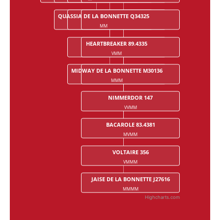
QUASSIA DE LA BONNETTE Q34325
VENISE DES CRESLES
VENUE DU TOT
MM
MVM
MVVM
HEARTBREAKER 89.4335
ELF III
VMM
VMVM
MIDWAY DE LA BONNETTE M30136
MISS DES CRESLES
MMM
MMVM
NIMMERDOR 147
VVMM
BACAROLE 83.4381
MVMM
VOLTAIRE 356
VMMM
JAISE DE LA BONNETTE J27616
MMMM
Highcharts.com
End of interactive chart.