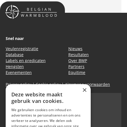
Snel naar
Veulenregistratie
Nieuws
Database
Resultaten
Labels en predicaten
Over BWP
Hengsten
Partners
Evenementen
Equitime
Privacy policy
|
Cookie policy
|
Algemene voorwaarden
×
Deze website maakt
gebruik van cookies.
We gebruiken cookies om inhoud en
Belgian Warmblood - BWP
advertenties te personaliseren en om ons
Waversebaan 99
verkeer te analyseren. We delen ook
B-3050 OUD-HEVERLEE
informatie over uw gebruik van onze site