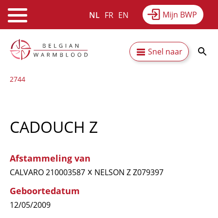
Mijn BWP
NL
FR
EN
Webshop
Equitime
Nieuws
Overslaan
Secundaire
Snel naar
en
Resultaten
Over BWP
naar
navigatie
2744
de
inhoud
gaan
CADOUCH Z
Afstammeling van
x
CALVARO 210003587
NELSON Z Z079397
Geboortedatum
12/05/2009