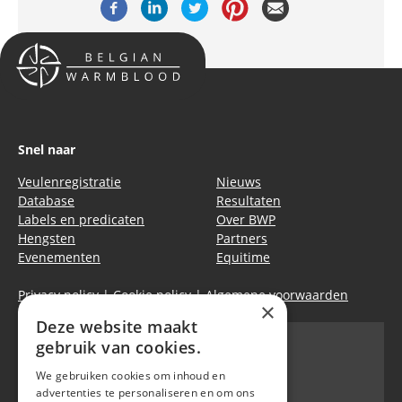
Snel naar
Veulenregistratie
Nieuws
Database
Resultaten
Labels en predicaten
Over BWP
Hengsten
Partners
Evenementen
Equitime
Privacy policy
|
Cookie policy
|
Algemene voorwaarden
×
Deze website maakt
gebruik van cookies.
We gebruiken cookies om inhoud en
Belgian Warmblood - BWP
advertenties te personaliseren en om ons