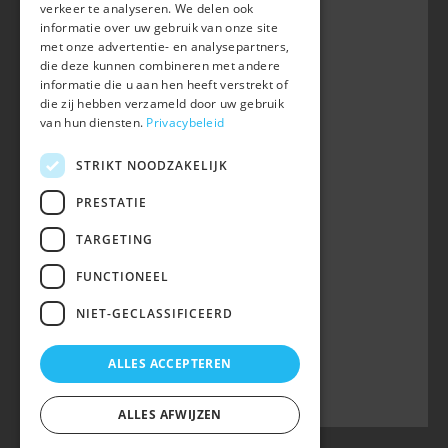
Waversebaan 99
verkeer te analyseren. We delen ook
B-3050 OUD-HEVERLEE
informatie over uw gebruik van onze site
met onze advertentie- en analysepartners,
+32 (0) 16 47 99 80
die deze kunnen combineren met andere
informatie die u aan hen heeft verstrekt of
info@belgian-warmblood.com
die zij hebben verzameld door uw gebruik
BTW BE 0410.346.424
van hun diensten.
Privacybeleid
RPR Leuven
IBAN BE40 7364 0368 4863
STRIKT NOODZAKELIJK
Volg ons op
PRESTATIE
TARGETING
Wij zijn telefonisch bereikbaar:
FUNCTIONEEL
woe 9u-12u
NIET-GECLASSIFICEERD
maa, din, don, vrij 13u-16u
op telefoonnummer 016/47 99 80.
ALLES ACCEPTEREN
ALLES AFWIJZEN